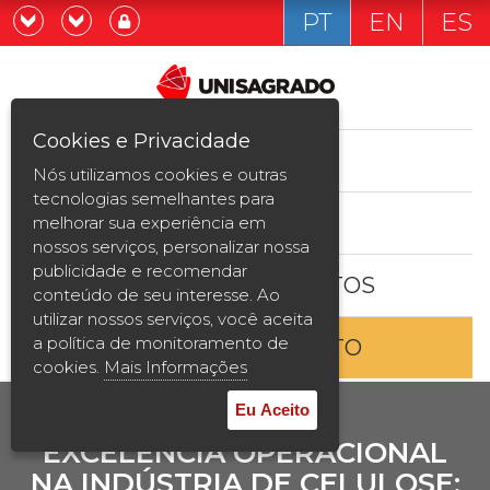
PT
EN
ES
Já sou estudande
Graduação
Cookies e Privacidade
CURSOS
Quero ser estudante
Nós utilizamos cookies e outras
Pós-graduação e MBA
tecnologias semelhantes para
ESTUDE AQUI
melhorar sua experiência em
Curta Duração
nossos serviços, personalizar nossa
publicidade e recomendar
BOLSAS E DESCONTOS
Vestibular
conteúdo de seu interesse. Ao
utilizar nossos serviços, você aceita
a política de monitoramento de
ENTRE EM CONTATO
2ª Graduação
cookies.
Mais Informações
Transferência
Eu Aceito
EXCELÊNCIA OPERACIONAL
Reingresso
NA INDÚSTRIA DE CELULOSE: