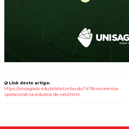
Link deste artigo:
https://unisagrado.edu.br/site/conteudo/14196-excelencia-
operacional-na-industria-de-celul.html