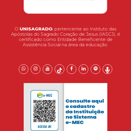
O
UNISAGRADO
, pertencente ao Instituto das
Apóstolas do Sagrado Coração de Jesus (IASCJ), é
certificado como Entidade Beneficente de
Assistência Social na área da educação.