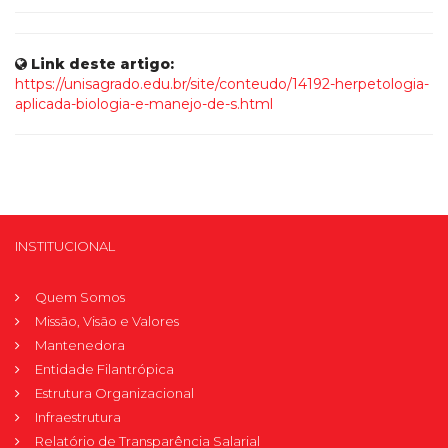
Link deste artigo:
https://unisagrado.edu.br/site/conteudo/14192-herpetologia-
aplicada-biologia-e-manejo-de-s.html
INSTITUCIONAL
Quem Somos
Missão, Visão e Valores
Mantenedora
Entidade Filantrópica
Estrutura Organizacional
Infraestrutura
Relatório de Transparência Salarial