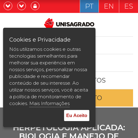
PT
EN
ES
Já sou estudande
Graduação
Cookies e Privacidade
CURSOS
Quero ser estudante
Nós utilizamos cookies e outras
Pós-graduação e MBA
tecnologias semelhantes para
ESTUDE AQUI
melhorar sua experiência em
Curta Duração
nossos serviços, personalizar nossa
publicidade e recomendar
BOLSAS E DESCONTOS
Vestibular
conteúdo de seu interesse. Ao
utilizar nossos serviços, você aceita
a política de monitoramento de
ENTRE EM CONTATO
2ª Graduação
cookies.
Mais Informações
Transferência
Eu Aceito
HERPETOLOGIA APLICADA:
Reingresso
BIOLOGIA E MANEJO DE