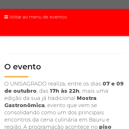
Prouni
Voltar ao menu de eventos
Desconto de pontualidade
Biblioteca
Contatos
O evento
Calendário acadêmico
Internacionalização
O UNISAGRADO realiza, entre os dias
07 e 09
de outubro
, das
17h às 22h
, mais uma
UATI
edição da sua já tradicional
Mostra
Gastronômica
, evento que vem se
consolidando como um dos principais
encontros da cena culinária em Bauru e
região. A programação acontece no
piso