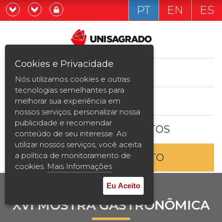
PT
EN
ES
Já sou estudande
Graduação
Cookies e Privacidade
CURSOS
Quero ser estudante
Nós utilizamos cookies e outras
Pós-graduação e MBA
tecnologias semelhantes para
ESTUDE AQUI
melhorar sua experiência em
Curta Duração
nossos serviços, personalizar nossa
publicidade e recomendar
BOLSAS E DESCONTOS
Vestibular
conteúdo de seu interesse. Ao
utilizar nossos serviços, você aceita
a política de monitoramento de
ENTRE EM CONTATO
2ª Graduação
cookies.
Mais Informações
Transferência
Eu Aceito
XVI MOSTRA GASTRONÔMICA
Reingresso