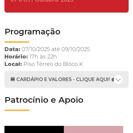
Programação
Data:
07/10/2025 até 09/10/2025
Horário:
17h às 22h
Local:
Piso Térreo do Bloco K
🍔
CARDÁPIO E VALORES - CLIQUE AQUI!
🧁
Patrocínio e Apoio