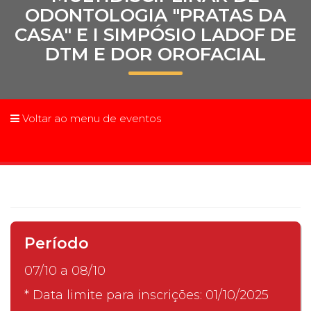
ODONTOLOGIA "PRATAS DA
Prouni
CASA" E I SIMPÓSIO LADOF DE
DTM E DOR OROFACIAL
Desconto de pontualidade
Biblioteca
Voltar ao menu de eventos
Contatos
Calendário acadêmico
Internacionalização
UATI
Período
07/10 a 08/10
* Data limite para inscrições: 01/10/2025