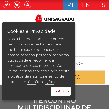
PT
EN
ES
Já sou estudande
Graduação
Cookies e Privacidade
CURSOS
Quero ser estudante
Nós utilizamos cookies e outras
Pós-graduação e MBA
tecnologias semelhantes para
ESTUDE AQUI
melhorar sua experiência em
Curta Duração
nossos serviços, personalizar nossa
publicidade e recomendar
BOLSAS E DESCONTOS
Vestibular
conteúdo de seu interesse. Ao
utilizar nossos serviços, você aceita
a política de monitoramento de
ENTRE EM CONTATO
2ª Graduação
cookies.
Mais Informações
Transferência
Eu Aceito
II ENCONTRO
Reingresso
MULTIDISCIPLINAR DE