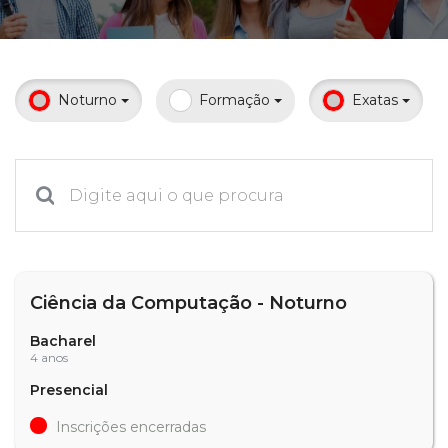
Prouni
Desconto de pontualidade
Noturno
Formação
Exatas
Biblioteca
Contatos
Calendário acadêmico
Internacionalização
Ciência da Computação - Noturno
UATI
Bacharel
4 anos
Presencial
Inscrições encerradas