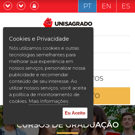
PT
EN
ES
Já sou estudande
Graduação
Cookies e Privacidade
CURSOS
Quero ser estudante
Nós utilizamos cookies e outras
Pós-graduação e MBA
tecnologias semelhantes para
ESTUDE AQUI
melhorar sua experiência em
Curta Duração
nossos serviços, personalizar nossa
publicidade e recomendar
BOLSAS E DESCONTOS
Vestibular
conteúdo de seu interesse. Ao
utilizar nossos serviços, você aceita
a política de monitoramento de
ENTRE EM CONTATO
2ª Graduação
cookies.
Mais Informações
Transferência
Eu Aceito
CURSOS DE GRADUAÇÃO
Reingresso