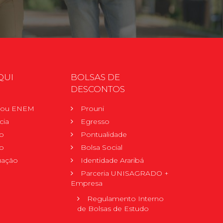
QUI
BOLSAS DE
DESCONTOS
r ou ENEM
Prouni
cia
Egresso
o
Pontualidade
o
Bolsa Social
uação
Identidade Araribá
Parceria UNISAGRADO +
Empresa
Regulamento Interno
de Bolsas de Estudo