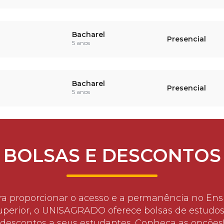
Bacharel
Presencial
5 anos
Bacharel
Presencial
5 anos
BOLSAS E DESCONTOS
ra proporcionar o acesso e a permanência no Ens
uperior, o UNISAGRADO oferece bolsas de estudos
descontos a seus estudantes. Conheça as opções