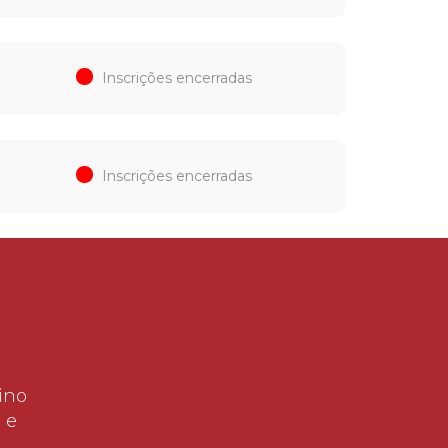
Inscrições encerradas
Inscrições encerradas
ino
 e
!