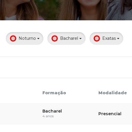
Calendário a
Noturno
Bacharel
Exatas
Internacionali
UATI
Formação
Modalidade
Bacharel
Presencial
4 anos