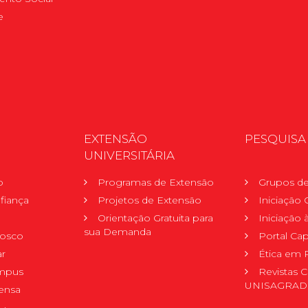
e
EXTENSÃO
PESQUISA
UNIVERSITÁRIA
o
Programas de Extensão
Grupos de
fiança
Projetos de Extensão
Iniciação C
Orientação Gratuita para
Iniciação
sua Demanda
nosco
Portal Ca
r
Ética em 
mpus
Revistas C
UNISAGRA
ensa