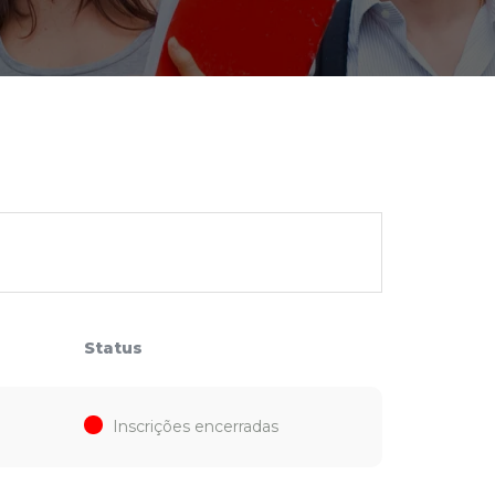
cadêmico
zação
Status
Inscrições encerradas