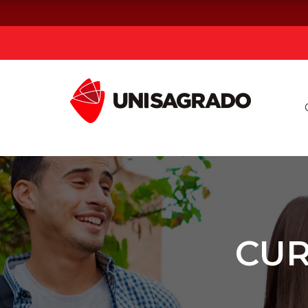
Já sou estuda
Graduação
Pós-graduação e MBA
Curta Duração
CUR
Vestibular