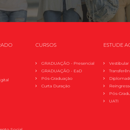
RADO
CURSOS
ESTUDE A
GRADUAÇÃO - Presencial
Vestibula
GRADUAÇÃO - EaD
Transferên
Pós-Graduação
Diplomad
gital
Curta Duração
Reingress
Pós-Grad
UATI
nto Social