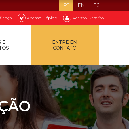
PT
EN
ES
fiança
Acesso Rápido
Acesso Restrito
o ser estudante
 E
ENTRE EM
TOS
CONTATO
ontualidade
AÇÃO