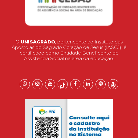
O
UNISAGRADO
, pertencente ao Instituto das
Apóstolas do Sagrado Coração de Jesus (IASCJ), é
certificado como Entidade Beneficente de
Assistência Social na área da educação.