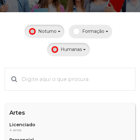
Prouni
Desconto de pontualidade
Noturno
Formação
Biblioteca
Humanas
Contatos
Calendário acadêmico
Internacionalização
UATI
Artes
Licenciado
4 anos
Presencial