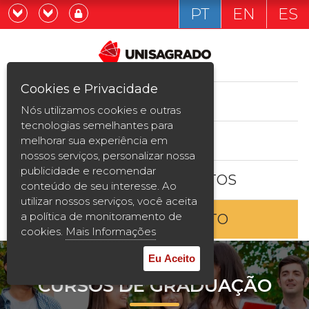
PT
EN
ES
Já sou estudande
Graduação
Cookies e Privacidade
CURSOS
Quero ser estudante
Nós utilizamos cookies e outras
Pós-graduação e MBA
tecnologias semelhantes para
ESTUDE AQUI
melhorar sua experiência em
Curta Duração
nossos serviços, personalizar nossa
publicidade e recomendar
BOLSAS E DESCONTOS
Vestibular
conteúdo de seu interesse. Ao
utilizar nossos serviços, você aceita
a política de monitoramento de
ENTRE EM CONTATO
2ª Graduação
cookies.
Mais Informações
Transferência
Eu Aceito
CURSOS DE GRADUAÇÃO
Reingresso