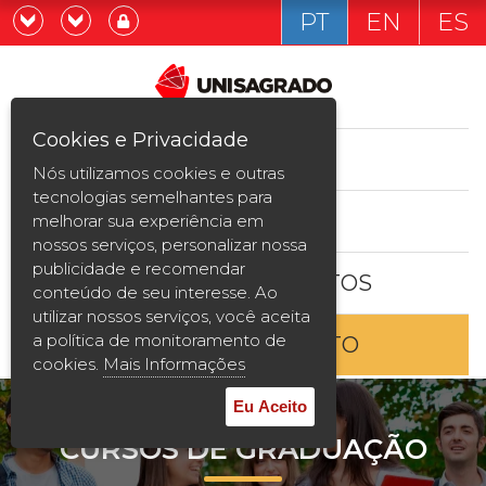
PT
EN
ES
Já sou estudande
Graduação
Cookies e Privacidade
CURSOS
Quero ser estudante
Nós utilizamos cookies e outras
Pós-graduação e MBA
tecnologias semelhantes para
ESTUDE AQUI
melhorar sua experiência em
Curta Duração
nossos serviços, personalizar nossa
publicidade e recomendar
BOLSAS E DESCONTOS
Vestibular
conteúdo de seu interesse. Ao
utilizar nossos serviços, você aceita
a política de monitoramento de
ENTRE EM CONTATO
2ª Graduação
cookies.
Mais Informações
Transferência
Eu Aceito
CURSOS DE GRADUAÇÃO
Reingresso