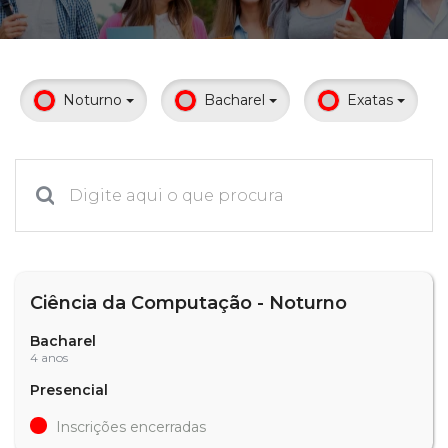
Prouni
Desconto de pontualidade
Noturno
Bacharel
Exatas
Biblioteca
Contatos
Calendário acadêmico
Internacionalização
Ciência da Computação - Noturno
UATI
Bacharel
4 anos
Presencial
Inscrições encerradas