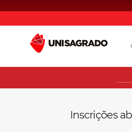
Já sou estuda
Graduação
Pós-graduação e MBA
Curta Duração
Inscrições a
Vestibular