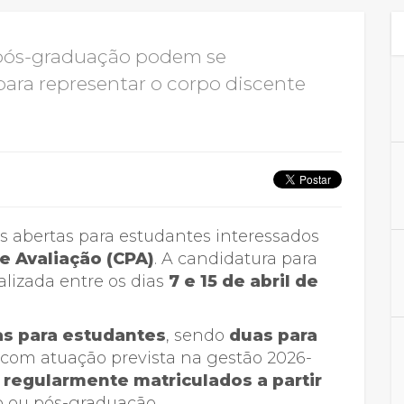
Calendário a
 pós-graduação podem se
 para representar o corpo discente
Internacionali
UATI
 abertas para estudantes interessados
e Avaliação (CPA)
. A candidatura para
alizada entre os dias
7 e 15 de abril de
as para estudantes
, sendo
duas para
, com atuação prevista na gestão 2026-
 regularmente matriculados a partir
 ou pós-graduação.