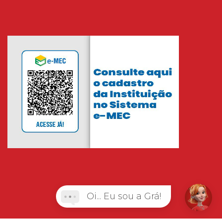
Oi... Eu sou a Grá!