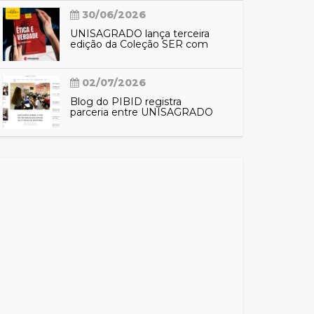
30/06/2026
UNISAGRADO lança terceira
edição da Coleção SER com
reflexões sobre ética e
verdade
02/07/2026
Blog do PIBID registra
parceria entre UNISAGRADO
e EMEF Nacilda de Campos e
aproxima comunidade das
ações do programa