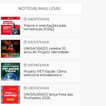
NOTÍCIAS MAIS LIDAS
cadêmico
06/07/2026
Prazos e orientações para
rematrícula 2026/2
zação
03/07/2026
UNISAGRADO celebra 30
anos do Projeto Identidade
Araribá com participação de
Sônia Guajajara
25/06/2026
Projeto PET-Saúde: Clima
seleciona estudantes e
profissionais para preparação
do SUS contra eventos
climáticos extremos
26/03/2026
UNISAGRADO lança Feira das
Profissões 2026