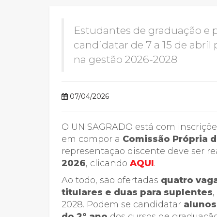
2ª Graduação
Estudantes de graduação e
candidatar de 7 a 15 de abril
na gestão 2026-2028
Transferência
07/04/2026
Reingresso
O UNISAGRADO está com inscrições
em compor a
Comissão Própria d
representação discente deve ser re
2026
, clicando
AQUI
.
Ao todo, são ofertadas
quatro vag
titulares e duas para suplentes
2028. Podem se candidatar
alunos
do 2º ano
dos cursos de graduação