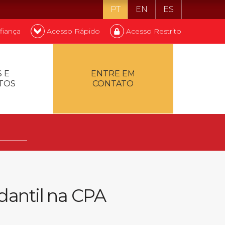
PT
EN
ES
fiança
Acesso Rápido
Acesso Restrito
o ser estudante
 E
ENTRE EM
TOS
CONTATO
ontualidade
dantil na CPA