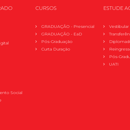
RADO
CURSOS
ESTUDE A
GRADUAÇÃO - Presencial
Vestibula
GRADUAÇÃO - EaD
Transferên
Pós-Graduação
Diplomad
gital
Curta Duração
Reingress
Pós-Grad
UATI
nto Social
e