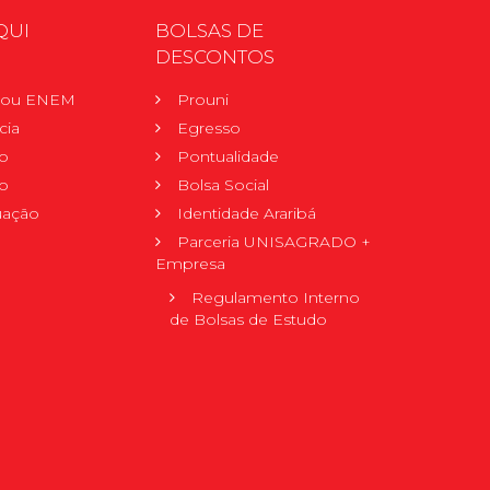
QUI
BOLSAS DE
DESCONTOS
r ou ENEM
Prouni
cia
Egresso
o
Pontualidade
o
Bolsa Social
uação
Identidade Araribá
Parceria UNISAGRADO +
Empresa
Regulamento Interno
de Bolsas de Estudo