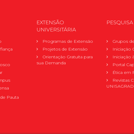
EXTENSÃO
PESQUISA
UNIVERSITÁRIA
o
Programas de Extensão
Grupos de
fiança
Projetos de Extensão
Iniciação C
Orientação Gratuita para
Iniciação
sua Demanda
nosco
Portal Ca
r
Ética em 
mpus
Revistas C
UNISAGRA
ensa
de Pauta