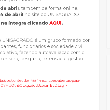
 de abril
, também de forma online.
4 de abril
no site do UNISAGRADO.
l na íntegra clicando
AQUI
.
 do UNISAGRADO é um grupo formado por
dantes, funcionários e sociedade civil,
 coletivo, fazendo autoavaliação com o
o ensino, pesquisa, extensão e gestão
.br/site/conteudo/14534-inscricoes-abertas-para-
8DkbO7HUQtn5QLxgzdoUJzpcaTBcDJZgT-