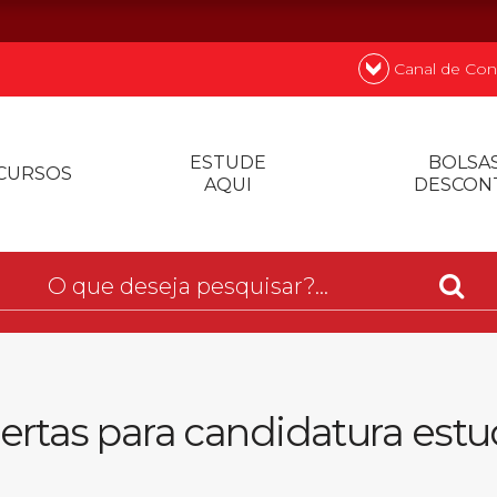
Canal de Con
nde
Quer
ESTUDE
BOLSAS
CURSOS
AQUI
DESCON
Prouni
Desconto de p
Biblioteca
bertas para candidatura estu
Contatos