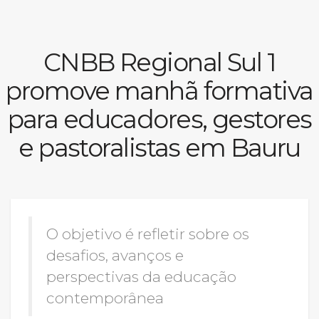
Prouni
CNBB Regional Sul 1
Desconto de pontualidade
promove manhã formativa
Biblioteca
para educadores, gestores
Contatos
e pastoralistas em Bauru
Calendário acadêmico
Internacionalização
O objetivo é refletir sobre os
UATI
desafios, avanços e
perspectivas da educação
contemporânea