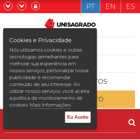
PT
EN
ES
Já sou estudande
Graduação
Cookies e Privacidade
CURSOS
Quero ser estudante
Nós utilizamos cookies e outras
Pós-graduação e MBA
tecnologias semelhantes para
ESTUDE AQUI
melhorar sua experiência em
Curta Duração
nossos serviços, personalizar nossa
publicidade e recomendar
BOLSAS E DESCONTOS
Vestibular
conteúdo de seu interesse. Ao
utilizar nossos serviços, você aceita
a política de monitoramento de
ENTRE EM CONTATO
2ª Graduação
cookies.
Mais Informações
Transferência
Eu Aceito
Reingresso