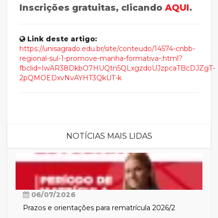
Inscrições gratuitas, clicando
AQUI
.
Link deste artigo:
https://unisagrado.edu.br/site/conteudo/14574-cnbb-
regional-sul-1-promove-manha-formativa-.html?
fbclid=IwAR38DkbO7HUQtn5QLxgzdoUJzpcaTBcDJZgT-
2pQMOEDxvNvAYHT3QkUT-k
NOTÍCIAS MAIS LIDAS
06/07/2026
Prazos e orientações para rematrícula 2026/2