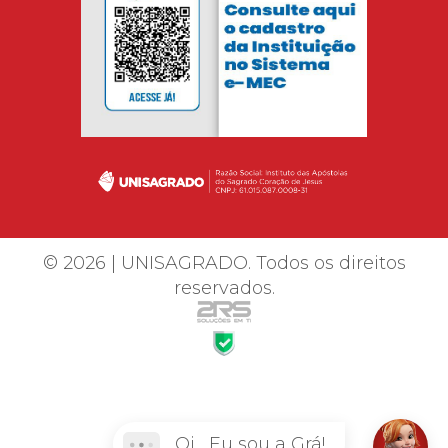
© 2026 | UNISAGRADO. Todos os direitos
reservados.
Oi... Eu sou a Grá!