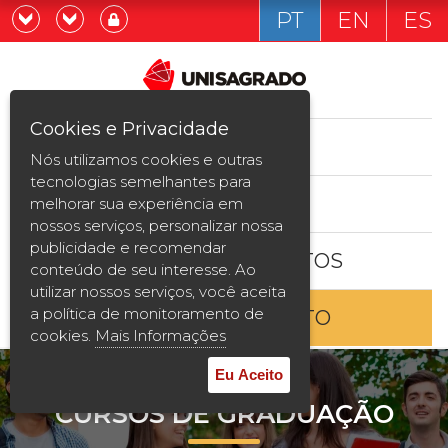
PT
EN
ES
Já sou estudande
Graduação
Cookies e Privacidade
CURSOS
Quero ser estudante
Nós utilizamos cookies e outras
Pós-graduação e MBA
tecnologias semelhantes para
ESTUDE AQUI
melhorar sua experiência em
Curta Duração
nossos serviços, personalizar nossa
publicidade e recomendar
BOLSAS E DESCONTOS
Vestibular
conteúdo de seu interesse. Ao
utilizar nossos serviços, você aceita
a política de monitoramento de
ENTRE EM CONTATO
2ª Graduação
cookies.
Mais Informações
Transferência
Eu Aceito
CURSOS DE GRADUAÇÃO
Reingresso