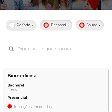
Prouni
Desconto de pontualidade
Período
Bacharel
Saúde
Biblioteca
Contatos
Calendário acadêmico
Internacionalização
Biomedicina
UATI
Bacharel
4 anos
Presencial
Inscrições encerradas