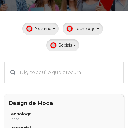
Prouni
Desconto de pontualidade
Noturno
Tecnólogo
Biblioteca
Sociais
Contatos
Calendário acadêmico
Internacionalização
UATI
Design de Moda
Tecnólogo
2 anos
Presencial