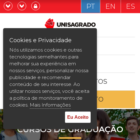
PT
EN
ES
Já sou estudande
Graduação
Cookies e Privacidade
CURSOS
Quero ser estudante
Nós utilizamos cookies e outras
Pós-graduação e MBA
tecnologias semelhantes para
ESTUDE AQUI
melhorar sua experiência em
Curta Duração
nossos serviços, personalizar nossa
publicidade e recomendar
BOLSAS E DESCONTOS
Vestibular
conteúdo de seu interesse. Ao
utilizar nossos serviços, você aceita
a política de monitoramento de
ENTRE EM CONTATO
2ª Graduação
cookies.
Mais Informações
Transferência
Eu Aceito
CURSOS DE GRADUAÇÃO
Reingresso