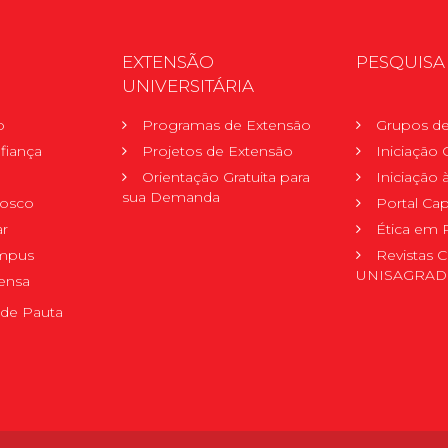
EXTENSÃO
PESQUISA
UNIVERSITÁRIA
o
Programas de Extensão
Grupos de
fiança
Projetos de Extensão
Iniciação C
Orientação Gratuita para
Iniciação
sua Demanda
nosco
Portal Ca
r
Ética em 
mpus
Revistas C
UNISAGRA
ensa
de Pauta