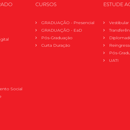
RADO
CURSOS
ESTUDE A
GRADUAÇÃO - Presencial
Vestibula
GRADUAÇÃO - EaD
Transferên
Pós-Graduação
Diplomad
gital
Curta Duração
Reingress
Pós-Grad
UATI
nto Social
e