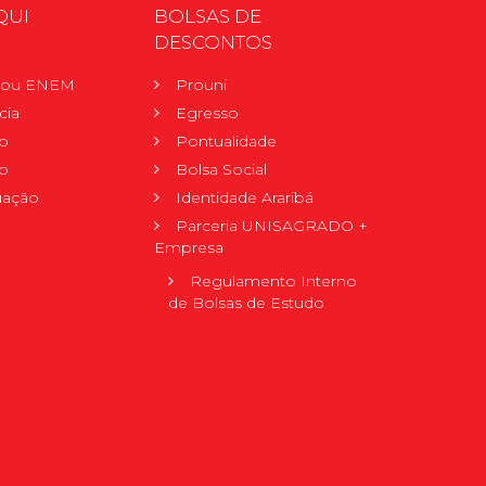
QUI
BOLSAS DE
DESCONTOS
r ou ENEM
Prouni
cia
Egresso
o
Pontualidade
o
Bolsa Social
uação
Identidade Araribá
Parceria UNISAGRADO +
Empresa
Regulamento Interno
de Bolsas de Estudo