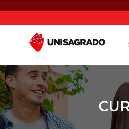
Já sou estuda
Graduação
Pós-graduação e MBA
Curta Duração
CUR
Vestibular