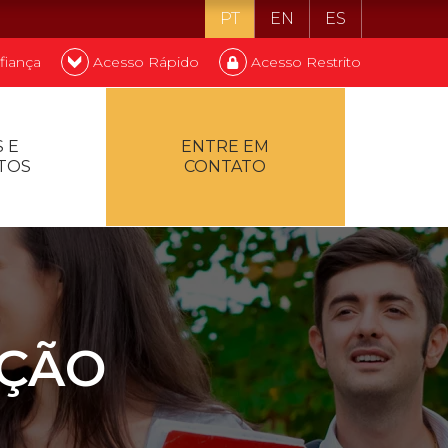
PT
EN
ES
fiança
Acesso Rápido
Acesso Restrito
o ser estudante
 E
ENTRE EM
TOS
CONTATO
ontualidade
AÇÃO