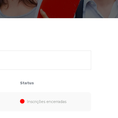
cadêmico
zação
Status
Inscrições encerradas