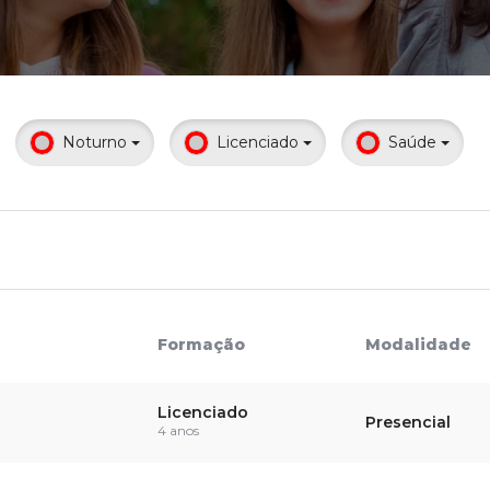
Calendário a
Noturno
Licenciado
Saúde
Internacionali
UATI
Formação
Modalidade
Licenciado
Presencial
4 anos