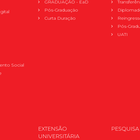
GRADUAÇÃO - EaD
Transferên
Pós-Graduação
Diplomad
gital
Curta Duração
Reingress
Pós-Grad
UATI
nto Social
e
EXTENSÃO
PESQUISA
UNIVERSITÁRIA