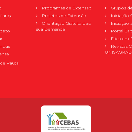
o
Programas de Extensão
Grupos de
fiança
Projetos de Extensão
Iniciação C
Orientação Gratuita para
Iniciação
sua Demanda
nosco
Portal Ca
r
Ética em 
mpus
Revistas C
UNISAGRA
ensa
de Pauta