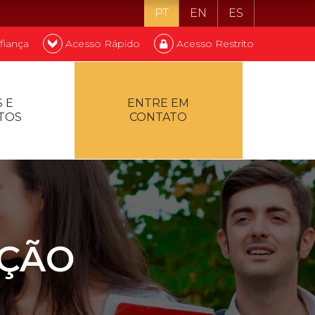
PT
EN
ES
fiança
Acesso Rápido
Acesso Restrito
o ser estudante
 E
ENTRE EM
TOS
CONTATO
ontualidade
AÇÃO