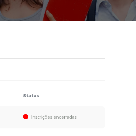
cadêmico
zação
Status
Inscrições encerradas