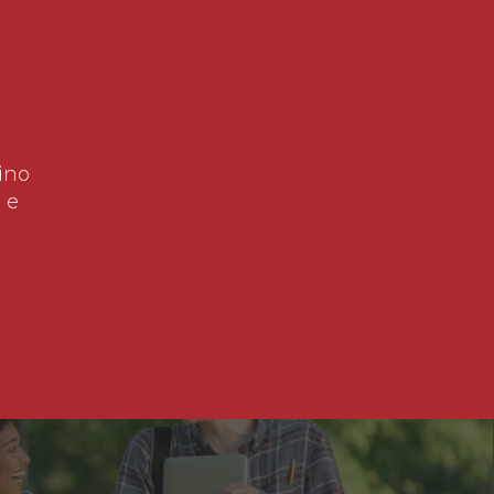
ino
 e
!