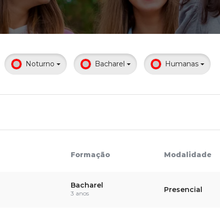
Calendário a
Noturno
Bacharel
Humanas
Internacionali
UATI
Formação
Modalidade
Bacharel
Presencial
3 anos