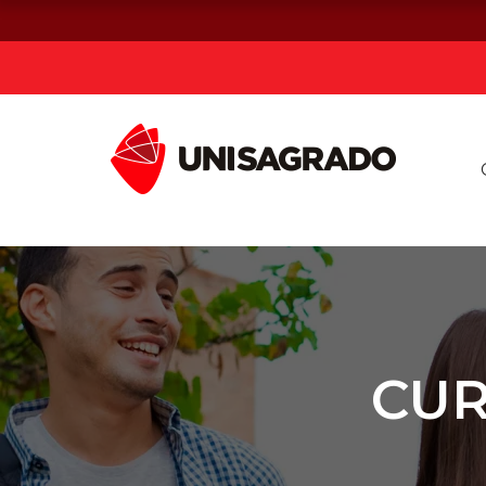
Já sou estuda
Graduação
Pós-graduação e MBA
Curta Duração
CUR
Vestibular