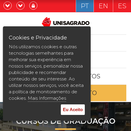
PT
EN
ES
Já sou estudande
Graduação
Cookies e Privacidade
CURSOS
Quero ser estudante
Nós utilizamos cookies e outras
Pós-graduação e MBA
tecnologias semelhantes para
ESTUDE AQUI
melhorar sua experiência em
Curta Duração
nossos serviços, personalizar nossa
publicidade e recomendar
BOLSAS E DESCONTOS
Vestibular
conteúdo de seu interesse. Ao
utilizar nossos serviços, você aceita
a política de monitoramento de
ENTRE EM CONTATO
2ª Graduação
cookies.
Mais Informações
Transferência
Eu Aceito
CURSOS DE GRADUAÇÃO
Reingresso