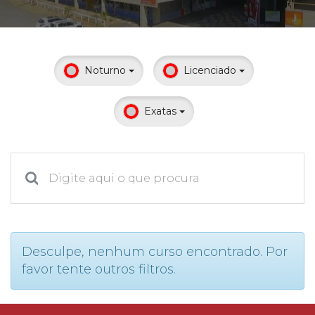
Prouni
Desconto de pontualidade
Noturno
Licenciado
Biblioteca
Exatas
Contatos
Calendário acadêmico
Internacionalização
UATI
Desculpe, nenhum curso encontrado. Por
favor tente outros filtros.