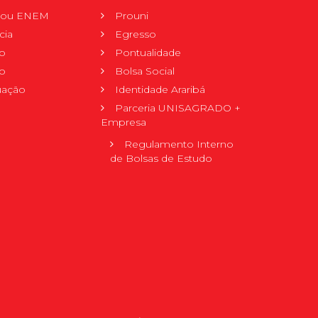
r ou ENEM
Prouni
cia
Egresso
o
Pontualidade
o
Bolsa Social
uação
Identidade Araribá
Parceria UNISAGRADO +
Empresa
Regulamento Interno
de Bolsas de Estudo