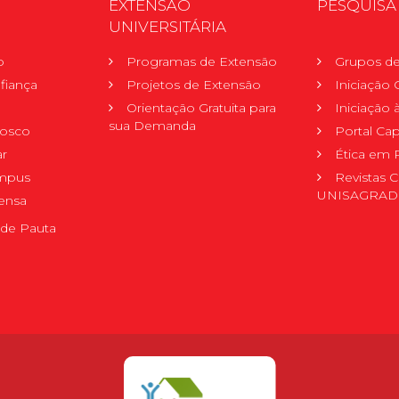
EXTENSÃO
PESQUISA
UNIVERSITÁRIA
o
Programas de Extensão
Grupos de
fiança
Projetos de Extensão
Iniciação C
Orientação Gratuita para
Iniciação
sua Demanda
nosco
Portal Ca
r
Ética em 
mpus
Revistas C
UNISAGRA
ensa
de Pauta