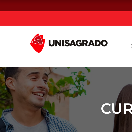
Já sou estuda
Graduação
Pós-graduação e MBA
Curta Duração
CUR
Vestibular