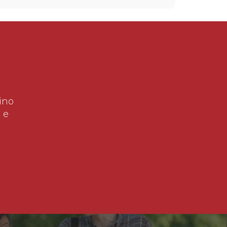
ino
 e
!