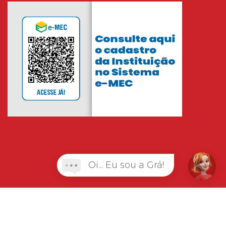
Oi... Eu sou a Grá!