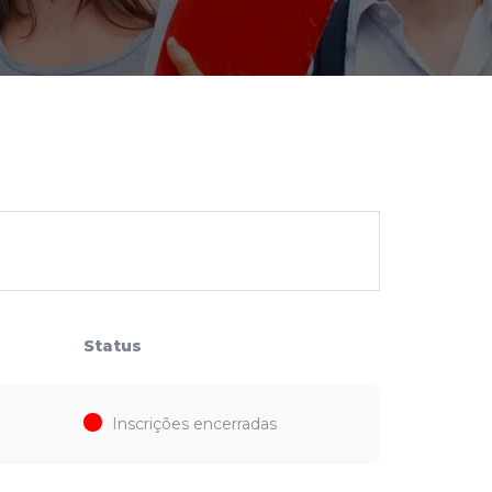
cadêmico
zação
Status
Inscrições encerradas