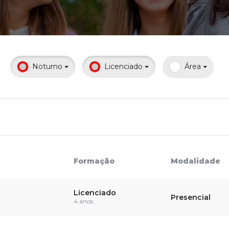
Calendário a
Noturno
Licenciado
Área
Internacionali
UATI
Formação
Modalidade
Licenciado
Presencial
4 anos