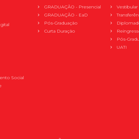
GRADUAÇÃO - Presencial
Vestibula
GRADUAÇÃO - EaD
Transferên
Pós-Graduação
Diplomad
gital
Curta Duração
Reingress
Pós-Grad
UATI
nto Social
e