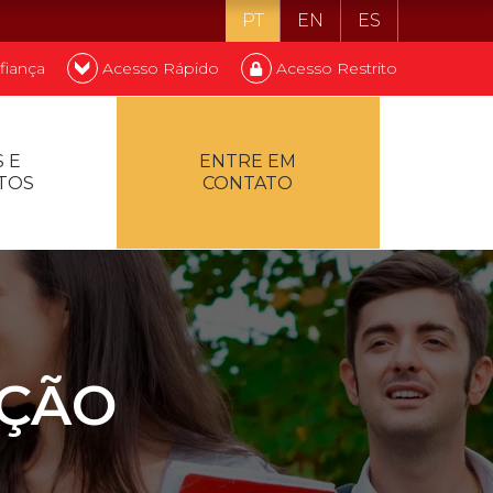
PT
EN
ES
fiança
Acesso Rápido
Acesso Restrito
o ser estudante
 E
ENTRE EM
TOS
CONTATO
ontualidade
AÇÃO