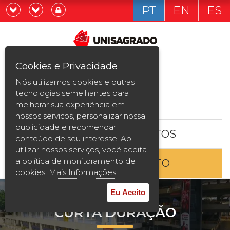
PT
EN
ES
Já sou estudande
Graduação
Cookies e Privacidade
CURSOS
Quero ser estudante
Nós utilizamos cookies e outras
Pós-graduação e MBA
tecnologias semelhantes para
ESTUDE AQUI
melhorar sua experiência em
Curta Duração
nossos serviços, personalizar nossa
publicidade e recomendar
BOLSAS E DESCONTOS
Vestibular
conteúdo de seu interesse. Ao
utilizar nossos serviços, você aceita
a política de monitoramento de
ENTRE EM CONTATO
2ª Graduação
cookies.
Mais Informações
Transferência
Eu Aceito
CURTA DURAÇÃO
Reingresso