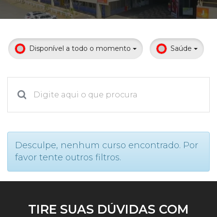
Prouni
Desconto de pontualidade
Disponível a todo o momento
Saúde
Biblioteca
Contatos
Calendário acadêmico
Internacionalização
Desculpe, nenhum curso encontrado. Por
favor tente outros filtros.
UATI
TIRE SUAS DÚVIDAS COM