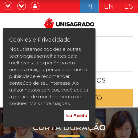
PT
EN
ES
Já sou estudande
Graduação
Cookies e Privacidade
CURSOS
Quero ser estudante
Nós utilizamos cookies e outras
Pós-graduação e MBA
tecnologias semelhantes para
ESTUDE AQUI
melhorar sua experiência em
Curta Duração
nossos serviços, personalizar nossa
publicidade e recomendar
BOLSAS E DESCONTOS
Vestibular
conteúdo de seu interesse. Ao
utilizar nossos serviços, você aceita
a política de monitoramento de
ENTRE EM CONTATO
2ª Graduação
cookies.
Mais Informações
Transferência
Eu Aceito
CURTA DURAÇÃO
Reingresso