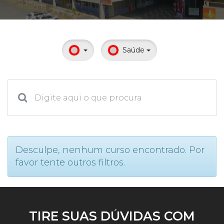
Prouni
Desconto de pontualidade
Saúde
Biblioteca
Contatos
Calendário acadêmico
Internacionalização
Desculpe, nenhum curso encontrado. Por
favor tente outros filtros.
UATI
TIRE SUAS DÚVIDAS COM