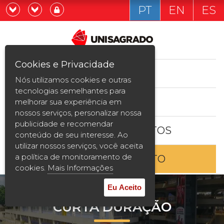
PT
EN
ES
Já sou estudande
Graduação
Cookies e Privacidade
CURSOS
Quero ser estudante
Nós utilizamos cookies e outras
Pós-graduação e MBA
tecnologias semelhantes para
ESTUDE AQUI
melhorar sua experiência em
Curta Duração
nossos serviços, personalizar nossa
publicidade e recomendar
BOLSAS E DESCONTOS
Vestibular
conteúdo de seu interesse. Ao
utilizar nossos serviços, você aceita
a política de monitoramento de
ENTRE EM CONTATO
2ª Graduação
cookies.
Mais Informações
Transferência
Eu Aceito
CURTA DURAÇÃO
Reingresso