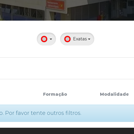
Calendário a
Exatas
Internacionali
UATI
Formação
Modalidade
or favor tente outros filtros.