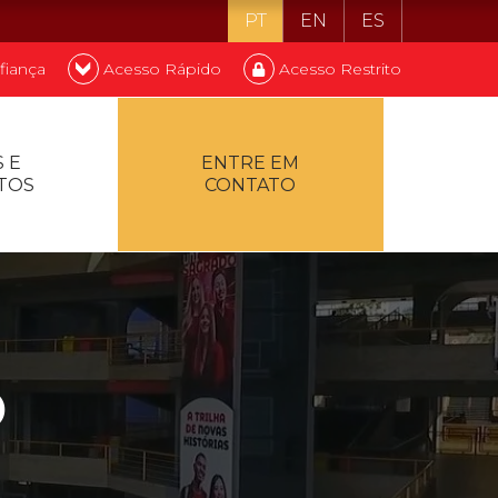
PT
EN
ES
fiança
Acesso Rápido
Acesso Restrito
o ser estudante
 E
ENTRE EM
TOS
CONTATO
ontualidade
O