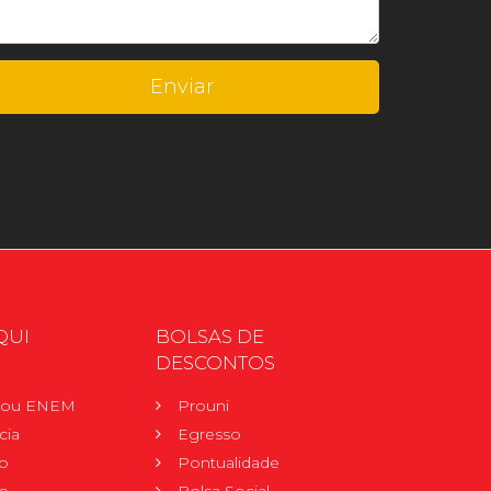
QUI
BOLSAS DE
DESCONTOS
r ou ENEM
Prouni
cia
Egresso
o
Pontualidade
o
Bolsa Social