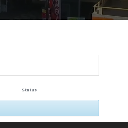
cadêmico
zação
Status