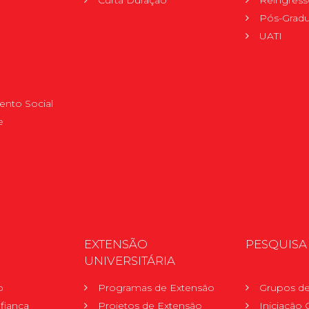
Pós-Grad
UATI
nto Social
e
EXTENSÃO
PESQUISA
UNIVERSITÁRIA
o
Programas de Extensão
Grupos de
fiança
Projetos de Extensão
Iniciação C