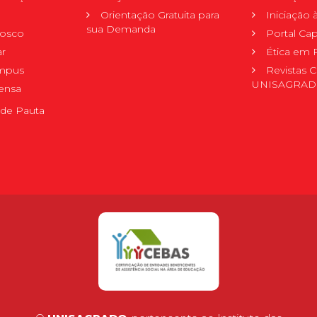
Orientação Gratuita para
Iniciação
sua Demanda
nosco
Portal Ca
r
Ética em 
mpus
Revistas C
UNISAGRA
ensa
de Pauta