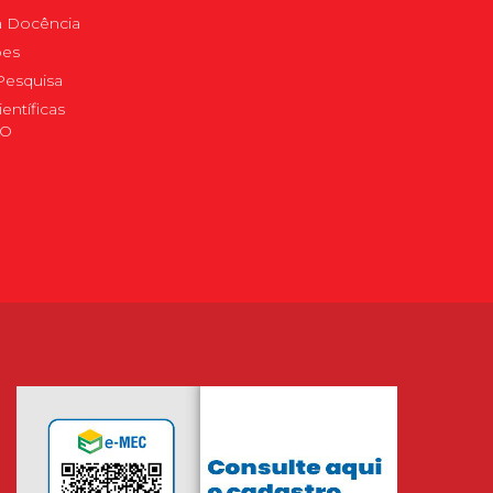
 à Docência
pes
Pesquisa
ientíficas
DO