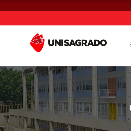
Já sou estuda
Graduação
Pós-graduação e MBA
Curta Duração
Vestibular