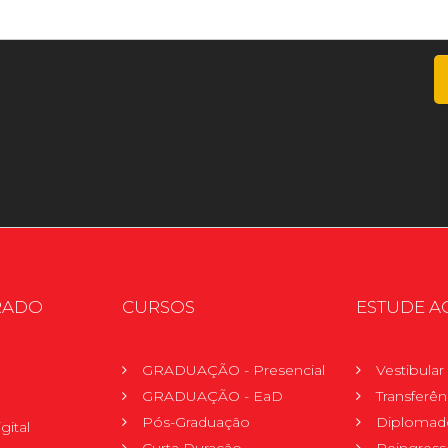
RADO
CURSOS
ESTUDE A
GRADUAÇÃO - Presencial
Vestibula
GRADUAÇÃO - EaD
Transferên
Pós-Graduação
Diplomad
gital
Curta Duração
Reingress