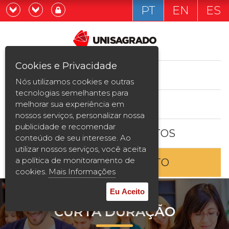
PT
EN
ES
Já sou estudande
Graduação
Cookies e Privacidade
CURSOS
Quero ser estudante
Nós utilizamos cookies e outras
Pós-graduação e MBA
tecnologias semelhantes para
ESTUDE AQUI
melhorar sua experiência em
Curta Duração
nossos serviços, personalizar nossa
publicidade e recomendar
BOLSAS E DESCONTOS
Vestibular
conteúdo de seu interesse. Ao
utilizar nossos serviços, você aceita
a política de monitoramento de
ENTRE EM CONTATO
2ª Graduação
cookies.
Mais Informações
Transferência
Eu Aceito
CURTA DURAÇÃO
Reingresso