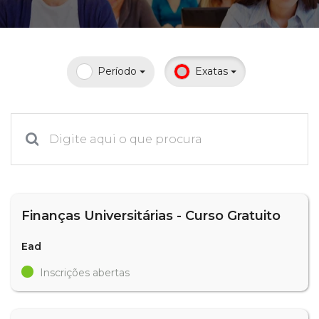
Prouni
Desconto de pontualidade
Período
Exatas
Biblioteca
Contatos
Calendário acadêmico
Internacionalização
Finanças Universitárias - Curso Gratuito
UATI
Ead
Inscrições abertas