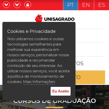
PT
EN
ES
Já sou estudande
Graduação
Cookies e Privacidade
CURSOS
Quero ser estudante
Nós utilizamos cookies e outras
Pós-graduação e MBA
tecnologias semelhantes para
ESTUDE AQUI
melhorar sua experiência em
Curta Duração
nossos serviços, personalizar nossa
publicidade e recomendar
BOLSAS E DESCONTOS
Vestibular
conteúdo de seu interesse. Ao
utilizar nossos serviços, você aceita
a política de monitoramento de
ENTRE EM CONTATO
2ª Graduação
cookies.
Mais Informações
Transferência
Eu Aceito
CURSOS DE GRADUAÇÃO
Reingresso