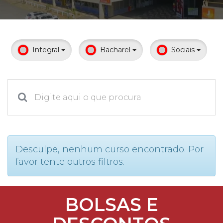
Prouni
Desconto de pontualidade
Integral
Bacharel
Sociais
Biblioteca
Contatos
Calendário acadêmico
Internacionalização
Desculpe, nenhum curso encontrado. Por
favor tente outros filtros.
UATI
BOLSAS E