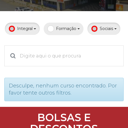
Prouni
Desconto de pontualidade
Integral
Formação
Sociais
Biblioteca
Contatos
Calendário acadêmico
Internacionalização
Desculpe, nenhum curso encontrado. Por
favor tente outros filtros.
UATI
BOLSAS E