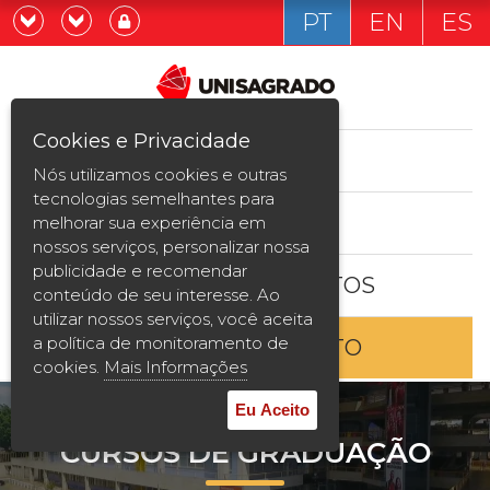
PT
EN
ES
Já sou estudande
Graduação
Cookies e Privacidade
CURSOS
Quero ser estudante
Nós utilizamos cookies e outras
Pós-graduação e MBA
tecnologias semelhantes para
ESTUDE AQUI
melhorar sua experiência em
Curta Duração
nossos serviços, personalizar nossa
publicidade e recomendar
BOLSAS E DESCONTOS
Vestibular
conteúdo de seu interesse. Ao
utilizar nossos serviços, você aceita
a política de monitoramento de
ENTRE EM CONTATO
2ª Graduação
cookies.
Mais Informações
Transferência
Eu Aceito
CURSOS DE GRADUAÇÃO
Reingresso