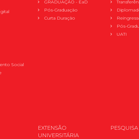
GRADUAÇÃO - EaD
Transferên
Pós-Graduação
Diplomad
gital
Curta Duração
Reingress
Pós-Grad
UATI
nto Social
e
EXTENSÃO
PESQUISA
UNIVERSITÁRIA