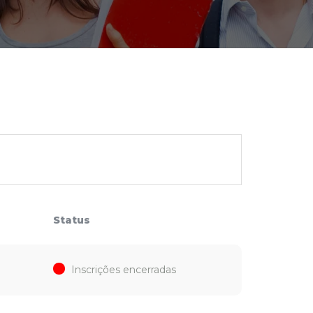
cadêmico
zação
Status
Inscrições encerradas