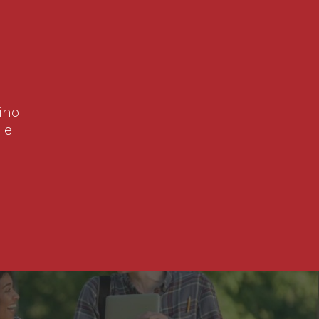
ino
 e
!