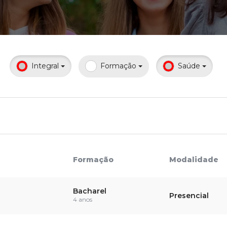
Calendário a
Integral
Formação
Saúde
Internacionali
UATI
Formação
Modalidade
Bacharel
Presencial
4 anos