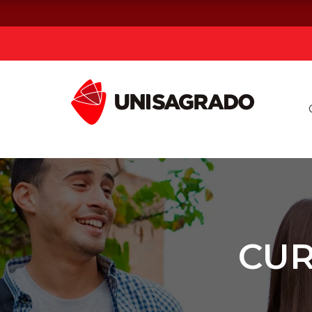
Já sou estuda
Graduação
Pós-graduação e MBA
Curta Duração
CUR
Vestibular