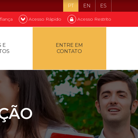
PT
EN
ES
fiança
Acesso Rápido
Acesso Restrito
o ser estudante
 E
ENTRE EM
TOS
CONTATO
ontualidade
AÇÃO