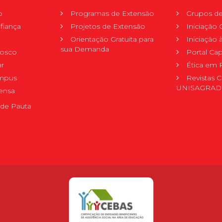
o
Programas de Extensão
Grupos de
fiança
Projetos de Extensão
Iniciação C
Orientação Gratuita para
Iniciação
sua Demanda
nosco
Portal Ca
r
Ética em 
mpus
Revistas C
UNISAGRA
ensa
de Pauta