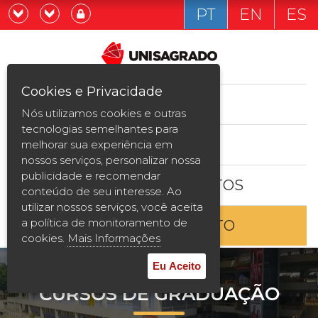
PT
EN
ES
Já sou estudande
Graduação
Cookies e Privacidade
CURSOS
Quero ser estudante
Nós utilizamos cookies e outras
Pós-graduação e MBA
tecnologias semelhantes para
ESTUDE AQUI
melhorar sua experiência em
Curta Duração
nossos serviços, personalizar nossa
publicidade e recomendar
BOLSAS E DESCONTOS
Vestibular
conteúdo de seu interesse. Ao
utilizar nossos serviços, você aceita
a política de monitoramento de
ENTRE EM CONTATO
2ª Graduação
cookies.
Mais Informações
Transferência
Eu Aceito
CURSOS DE GRADUAÇÃO
Reingresso