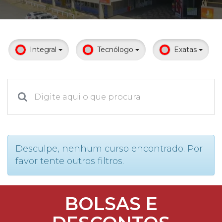
Prouni
Desconto de pontualidade
Integral
Tecnólogo
Exatas
Biblioteca
Contatos
Calendário acadêmico
Internacionalização
Desculpe, nenhum curso encontrado. Por
favor tente outros filtros.
UATI
BOLSAS E