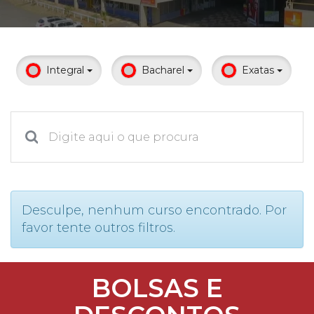
Prouni
Desconto de pontualidade
Integral
Bacharel
Exatas
Biblioteca
Contatos
Calendário acadêmico
Internacionalização
Desculpe, nenhum curso encontrado. Por
favor tente outros filtros.
UATI
BOLSAS E