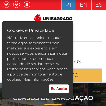
PT
EN
ES
Já sou estudande
Graduação
Cookies e Privacidade
CURSOS
Quero ser estudante
Nós utilizamos cookies e outras
Pós-graduação e MBA
tecnologias semelhantes para
ESTUDE AQUI
melhorar sua experiência em
Curta Duração
nossos serviços, personalizar nossa
publicidade e recomendar
BOLSAS E DESCONTOS
Vestibular
conteúdo de seu interesse. Ao
utilizar nossos serviços, você aceita
a política de monitoramento de
ENTRE EM CONTATO
2ª Graduação
cookies.
Mais Informações
Transferência
Eu Aceito
CURSOS DE GRADUAÇÃO
Reingresso