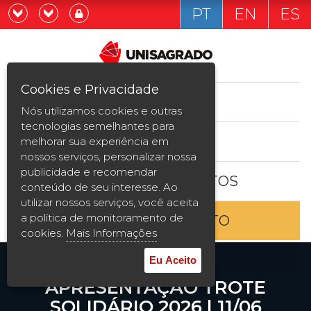
PT
EN
ES
Já sou estudande
Graduação
Cookies e Privacidade
CURSOS
Quero ser estudante
Nós utilizamos cookies e outras
Pós-graduação e MBA
tecnologias semelhantes para
ESTUDE AQUI
melhorar sua experiência em
Curta Duração
nossos serviços, personalizar nossa
publicidade e recomendar
BOLSAS E DESCONTOS
Vestibular
conteúdo de seu interesse. Ao
utilizar nossos serviços, você aceita
a política de monitoramento de
ENTRE EM CONTATO
2ª Graduação
cookies.
Mais Informações
Transferência
Eu Aceito
APRESENTAÇÃO TROTE
Reingresso
SOLIDÁRIO 2026 | 11/06