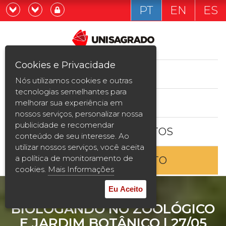
PT
EN
ES
Já sou estudande
Graduação
Cookies e Privacidade
CURSOS
Quero ser estudante
Nós utilizamos cookies e outras
Pós-graduação e MBA
tecnologias semelhantes para
ESTUDE AQUI
melhorar sua experiência em
Curta Duração
nossos serviços, personalizar nossa
publicidade e recomendar
BOLSAS E DESCONTOS
Vestibular
conteúdo de seu interesse. Ao
utilizar nossos serviços, você aceita
a política de monitoramento de
ENTRE EM CONTATO
2ª Graduação
cookies.
Mais Informações
Transferência
Eu Aceito
BIOLOGANDO NO ZOOLÓGICO
Reingresso
E JARDIM BOTÂNICO | 27/05