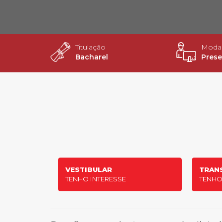
2ª Graduação
Titulação
Modal
Bacharel
Prese
Transferência
Reingresso
VESTIBULAR
TRAN
TENHO INTERESSE
TENHO