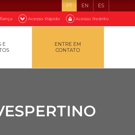
PT
EN
ES
fiança
Acesso Rápido
Acesso Restrito
o ser estudante
 E
ENTRE EM
TOS
CONTATO
ontualidade
VESPERTINO