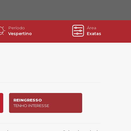
cadêmico
Período
Área
Vespertino
Exatas
zação
REINGRESSO
TENHO INTERESSE