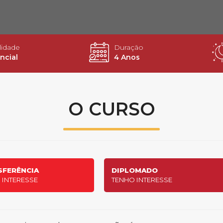
Calendário a
idade
Duração
ncial
4 Anos
Internacionali
O CURSO
UATI
SFERÊNCIA
DIPLOMADO
 INTERESSE
TENHO INTERESSE