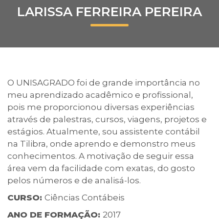
LARISSA FERREIRA PEREIRA
Prouni
Desconto de pontualidade
Biblioteca
O UNISAGRADO foi de grande importância no
Contatos
meu aprendizado acadêmico e profissional,
pois me proporcionou diversas experiências
Calendário acadêmico
através de palestras, cursos, viagens, projetos e
estágios. Atualmente, sou assistente contábil
Internacionalização
na Tilibra, onde aprendo e demonstro meus
conhecimentos. A motivação de seguir essa
UATI
área vem da facilidade com exatas, do gosto
pelos números e de analisá-los.
CURSO:
Ciências Contábeis
ANO DE FORMAÇÃO:
2017