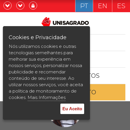
PT
EN
ES
Já sou estudande
Graduação
Cookies e Privacidade
CURSOS
Quero ser estudante
Nós utilizamos cookies e outras
Pós-graduação e MBA
tecnologias semelhantes para
ESTUDE AQUI
melhorar sua experiência em
Curta Duração
nossos serviços, personalizar nossa
publicidade e recomendar
BOLSAS E DESCONTOS
Vestibular
conteúdo de seu interesse. Ao
utilizar nossos serviços, você aceita
a política de monitoramento de
ENTRE EM CONTATO
2ª Graduação
cookies.
Mais Informações
Transferência
Eu Aceito
Reingresso