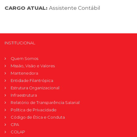
CARGO ATUAL:
Assistente Contábil
INSTITUCIONAL
Quem Somos
Missão, Visão e Valores
Mantenedora
Entidade Filantrópica
Estrutura Organizacional
Infraestrutura
Relatório de Transparência Salarial
Política de Privacidade
Código de Ética e Conduta
CPA
COLAP