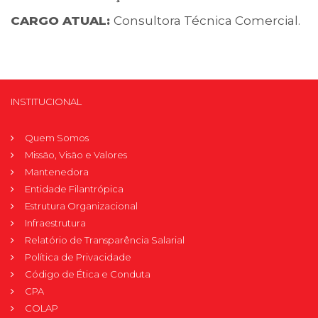
CARGO ATUAL:
Consultora Técnica Comercial.
INSTITUCIONAL
Quem Somos
Missão, Visão e Valores
Mantenedora
Entidade Filantrópica
Estrutura Organizacional
Infraestrutura
Relatório de Transparência Salarial
Política de Privacidade
Código de Ética e Conduta
CPA
COLAP