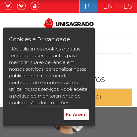
PT
EN
ES
Já sou estudande
Graduação
Cookies e Privacidade
CURSOS
Quero ser estudante
Nós utilizamos cookies e outras
Pós-graduação e MBA
tecnologias semelhantes para
ESTUDE AQUI
melhorar sua experiência em
Curta Duração
nossos serviços, personalizar nossa
publicidade e recomendar
BOLSAS E DESCONTOS
Vestibular
conteúdo de seu interesse. Ao
utilizar nossos serviços, você aceita
a política de monitoramento de
ENTRE EM CONTATO
2ª Graduação
cookies.
Mais Informações
Transferência
Eu Aceito
Reingresso