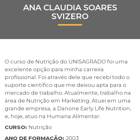
ANA CLAUDIA SOARES
Prouni
SVIZERO
Desconto de pontualidade
Biblioteca
Contatos
O curso de Nutrição do UNISAGRADO foi uma
excelente opção para minha carreira
Calendário acadêmico
profissional. Foi através dele que recebi todo o
suporte científico que me deixou apta para o
Internacionalização
mercado de trabalho. Atualmente, trabalho na
área de Nutrição em Marketing. Atuei em uma
UATI
grande empresa, a Danone Early Life Nutrition,
e, hoje, atuo na Humana Alimentar.
CURSO:
Nutrição
ANO DE FORMAÇÃO:
2003