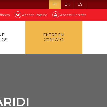
PT
EN
ES
fiança
Acesso Rápido
Acesso Restrito
o ser estudante
 E
ENTRE EM
TOS
CONTATO
ontualidade
RIDI