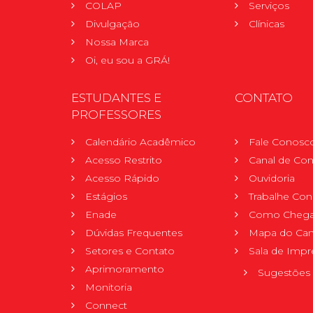
COLAP
Serviços
Divulgação
Clínicas
Nossa Marca
Oi, eu sou a GRÁ!
ESTUDANTES E
CONTATO
PROFESSORES
Calendário Acadêmico
Fale Conosc
Acesso Restrito
Canal de Con
Acesso Rápido
Ouvidoria
Estágios
Trabalhe Co
Enade
Como Chega
Dúvidas Frequentes
Mapa do Ca
Setores e Contato
Sala de Impr
Aprimoramento
Sugestões 
Monitoria
Connect