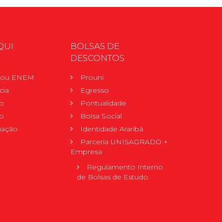
QUI
BOLSAS DE
DESCONTOS
r ou ENEM
Prouni
cia
Egresso
o
Pontualidade
o
Bolsa Social
uação
Identidade Araribá
Parceria UNISAGRADO +
Empresa
Regulamento Interno
de Bolsas de Estudo