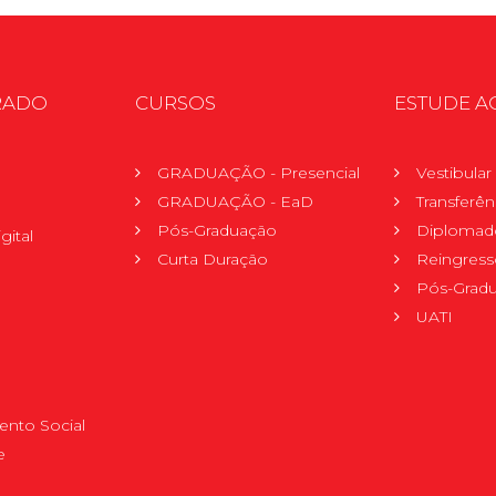
RADO
CURSOS
ESTUDE A
GRADUAÇÃO - Presencial
Vestibula
GRADUAÇÃO - EaD
Transferên
Pós-Graduação
Diplomad
gital
Curta Duração
Reingress
Pós-Grad
UATI
nto Social
e