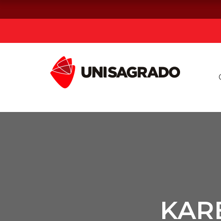
Já sou estuda
Graduação
Pós-graduação e MBA
Curta Duração
KAR
Vestibular