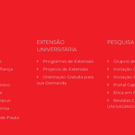
EXTENSÃO
PESQUISA
UNIVERSITÁRIA
o
Programas de Extensão
Grupos de
fiança
Projetos de Extensão
Iniciação C
Orientação Gratuita para
Iniciação
sua Demanda
nosco
Portal Ca
r
Ética em 
mpus
Revistas C
UNISAGRA
ensa
de Pauta