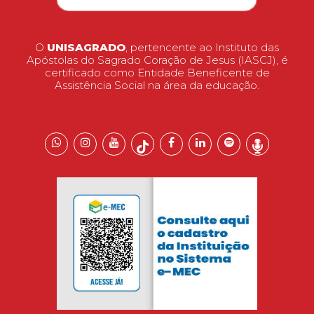
O
UNISAGRADO
, pertencente ao Instituto das
Apóstolas do Sagrado Coração de Jesus (IASCJ), é
certificado como Entidade Beneficente de
Assistência Social na área da educação.