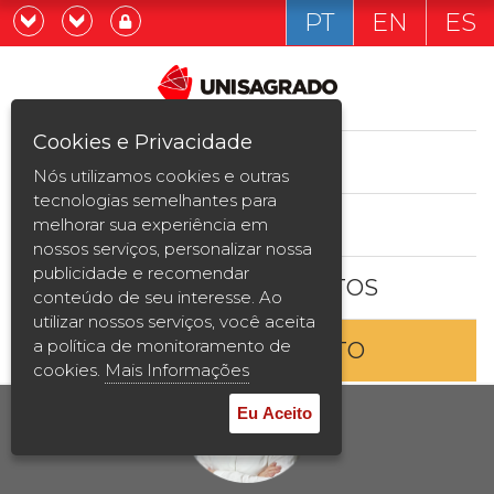
PT
EN
ES
Já sou estudande
Graduação
Cookies e Privacidade
CURSOS
Quero ser estudante
Nós utilizamos cookies e outras
Pós-graduação e MBA
tecnologias semelhantes para
ESTUDE AQUI
melhorar sua experiência em
Curta Duração
nossos serviços, personalizar nossa
publicidade e recomendar
BOLSAS E DESCONTOS
Vestibular
conteúdo de seu interesse. Ao
utilizar nossos serviços, você aceita
a política de monitoramento de
ENTRE EM CONTATO
2ª Graduação
cookies.
Mais Informações
Transferência
Eu Aceito
Reingresso