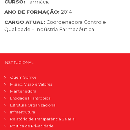
CURSO:
Farmácia
ANO DE FORMAÇÃO:
2014
CARGO ATUAL:
Coordenadora Controle
Qualidade – Indústria Farmacêutica
INSTITUCIONAL
Quem Somos
Missão, Visão e Valores
Mantenedora
Entidade Filantrópica
Estrutura Organizacional
Infraestrutura
Relatório de Transparência Salarial
Política de Privacidade