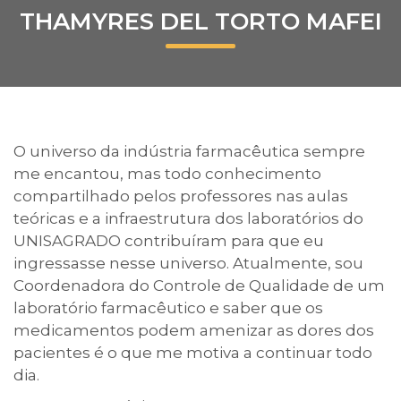
THAMYRES DEL TORTO MAFEI
Prouni
Desconto de pontualidade
Biblioteca
O universo da indústria farmacêutica sempre
Contatos
me encantou, mas todo conhecimento
compartilhado pelos professores nas aulas
Calendário acadêmico
teóricas e a infraestrutura dos laboratórios do
UNISAGRADO contribuíram para que eu
Internacionalização
ingressasse nesse universo. Atualmente, sou
Coordenadora do Controle de Qualidade de um
UATI
laboratório farmacêutico e saber que os
medicamentos podem amenizar as dores dos
pacientes é o que me motiva a continuar todo
dia.