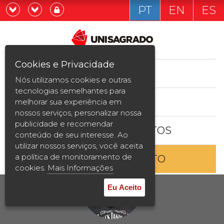
PT
EN
ES
Já sou estudande
Graduação
Cookies e Privacidade
CURSOS
Quero ser estudante
Nós utilizamos cookies e outras
Pós-graduação e MBA
tecnologias semelhantes para
ESTUDE AQUI
melhorar sua experiência em
Curta Duração
nossos serviços, personalizar nossa
publicidade e recomendar
BOLSAS E DESCONTOS
Vestibular
conteúdo de seu interesse. Ao
utilizar nossos serviços, você aceita
a política de monitoramento de
ENTRE EM CONTATO
2ª Graduação
cookies.
Mais Informações
Transferência
Eu Aceito
Reingresso