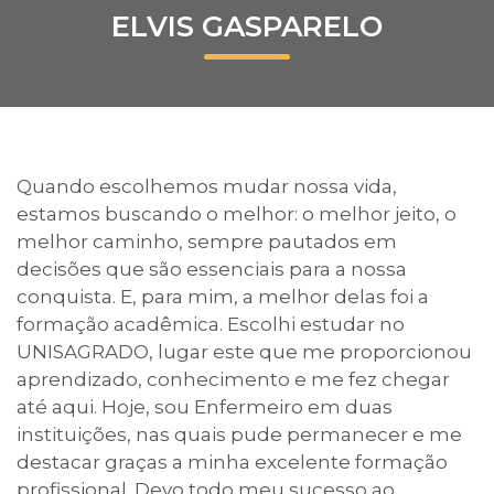
ELVIS GASPARELO
Prouni
Desconto de pontualidade
Biblioteca
Quando escolhemos mudar nossa vida,
Contatos
estamos buscando o melhor: o melhor jeito, o
melhor caminho, sempre pautados em
Calendário acadêmico
decisões que são essenciais para a nossa
conquista. E, para mim, a melhor delas foi a
Internacionalização
formação acadêmica. Escolhi estudar no
UNISAGRADO, lugar este que me proporcionou
UATI
aprendizado, conhecimento e me fez chegar
até aqui. Hoje, sou Enfermeiro em duas
instituições, nas quais pude permanecer e me
destacar graças a minha excelente formação
profissional. Devo todo meu sucesso ao