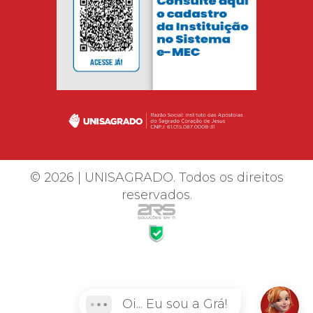
© 2026 | UNISAGRADO. Todos os direitos
reservados.
Oi... Eu sou a Grá!