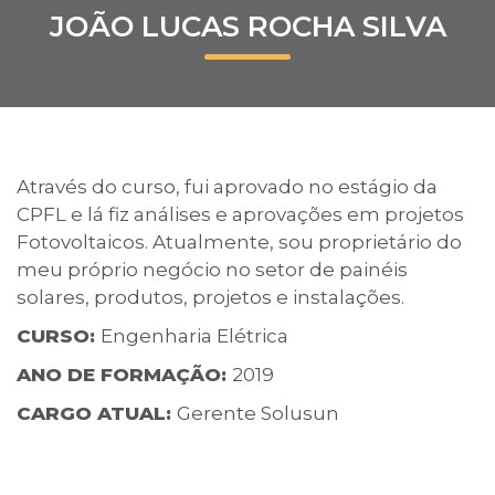
JOÃO LUCAS ROCHA SILVA
Prouni
Desconto de pontualidade
Biblioteca
Através do curso, fui aprovado no estágio da
Contatos
CPFL e lá fiz análises e aprovações em projetos
Fotovoltaicos. Atualmente, sou proprietário do
Calendário acadêmico
meu próprio negócio no setor de painéis
solares, produtos, projetos e instalações.
Internacionalização
CURSO:
Engenharia Elétrica
UATI
ANO DE FORMAÇÃO:
2019
CARGO ATUAL:
Gerente Solusun