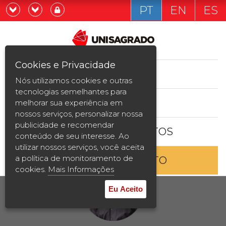
PT
EN
ES
Já sou estudande
Graduação
Cookies e Privacidade
CURSOS
Quero ser estudante
Nós utilizamos cookies e outras
Pós-graduação e MBA
tecnologias semelhantes para
ESTUDE AQUI
melhorar sua experiência em
Curta Duração
nossos serviços, personalizar nossa
publicidade e recomendar
BOLSAS E DESCONTOS
Vestibular
conteúdo de seu interesse. Ao
utilizar nossos serviços, você aceita
a política de monitoramento de
ENTRE EM CONTATO
2ª Graduação
cookies.
Mais Informações
Transferência
Eu Aceito
Reingresso