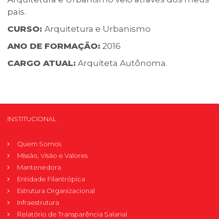
pais.
CURSO:
Arquitetura e Urbanismo
ANO DE FORMAÇÃO:
2016
CARGO ATUAL:
Arquiteta Autônoma.
INSTITUCIONAL
Quem Somos
Missão, Visão e Valores
Mantenedora
Entidade Filantrópica
Estrutura Organizacional
Infraestrutura
Relatório de Transparência Salarial