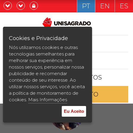
PT
EN
ES
Já sou estudande
Graduação
Cookies e Privacidade
CURSOS
Quero ser estudante
Nós utilizamos cookies e outras
Pós-graduação e MBA
tecnologias semelhantes para
ESTUDE AQUI
melhorar sua experiência em
Curta Duração
nossos serviços, personalizar nossa
publicidade e recomendar
BOLSAS E DESCONTOS
Vestibular
conteúdo de seu interesse. Ao
utilizar nossos serviços, você aceita
a política de monitoramento de
ENTRE EM CONTATO
2ª Graduação
cookies.
Mais Informações
Transferência
Eu Aceito
Reingresso