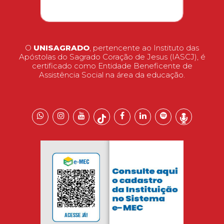
O
UNISAGRADO
, pertencente ao Instituto das
Apóstolas do Sagrado Coração de Jesus (IASCJ), é
certificado como Entidade Beneficente de
Assistência Social na área da educação.