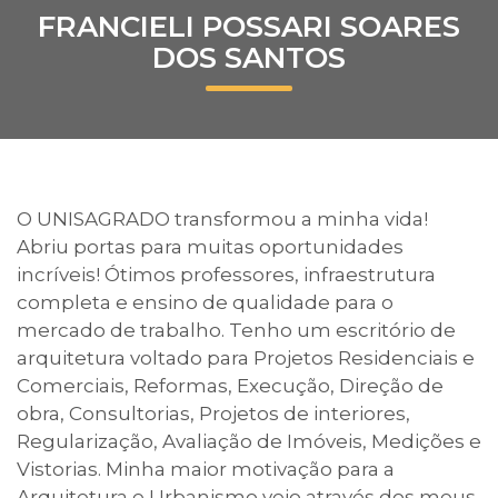
FRANCIELI POSSARI SOARES
Prouni
DOS SANTOS
Desconto de pontualidade
Biblioteca
Contatos
O UNISAGRADO transformou a minha vida!
Abriu portas para muitas oportunidades
Calendário acadêmico
incríveis! Ótimos professores, infraestrutura
completa e ensino de qualidade para o
Internacionalização
mercado de trabalho. Tenho um escritório de
arquitetura voltado para Projetos Residenciais e
UATI
Comerciais, Reformas, Execução, Direção de
obra, Consultorias, Projetos de interiores,
Regularização, Avaliação de Imóveis, Medições e
Vistorias. Minha maior motivação para a
Arquitetura e Urbanismo veio através dos meus