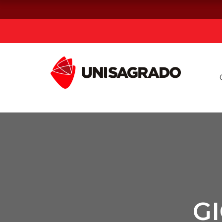
Já sou estuda
Graduação
Pós-graduação e MBA
Curta Duração
G
Vestibular