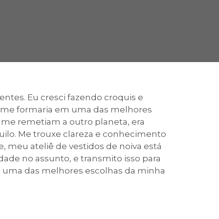
cadêmico
zação
ntes. Eu cresci fazendo croquis e
s, me formaria em uma das melhores
ue me remetiam a outro planeta, era
ilo. Me trouxe clareza e conhecimento
 meu ateliê de vestidos de noiva está
dade no assunto, e transmito isso para
 fiz uma das melhores escolhas da minha