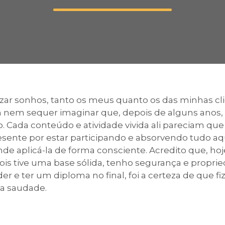
Calendário a
Internacionali
zar sonhos, tanto os meus quanto os das minhas clie
em nem sequer imaginar que, depois de alguns ano
UATI
ão. Cada conteúdo e atividade vivida ali pareciam q
ente por estar participando e absorvendo tudo aqu
e aplicá-la de forma consciente. Acredito que, hoje,
ois tive uma base sólida, tenho segurança e proprie
er e ter um diploma no final, foi a certeza de que
 a saudade.