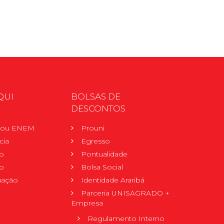
QUI
BOLSAS DE
DESCONTOS
r ou ENEM
Prouni
cia
Egresso
o
Pontualidade
o
Bolsa Social
uação
Identidade Araribá
Parceria UNISAGRADO +
Empresa
Regulamento Interno