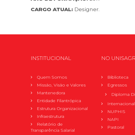
CARGO ATUAL:
Designer.
INSTITUCIONAL
NO UNISAG
Quem Somos
Biblioteca
Missão, Visão e Valores
Egressos
Mantenedora
Diploma Di
Entidade Filantrópica
Internacional
Estrutura Organizacional
NUPHIS
Infraestrutura
NAPI
Relatório de
Pastoral
Transparência Salarial