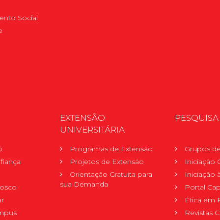
nto Social
e
EXTENSÃO
PESQUISA
UNIVERSITÁRIA
o
Programas de Extensão
Grupos de
fiança
Projetos de Extensão
Iniciação C
Orientação Gratuita para
Iniciação
sua Demanda
nosco
Portal Ca
r
Ética em 
mpus
Revistas C