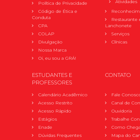
Atividades
Política de Privacidade
Código de Ética e
Reconhecime
Conduta
Restaurante 
CPA
Lanchonete
COLAP
Serviços
Divulgação
Clínicas
Nossa Marca
Oi, eu sou a GRÁ!
ESTUDANTES E
CONTATO
PROFESSORES
Calendário Acadêmico
Fale Conosc
Acesso Restrito
Canal de Con
Acesso Rápido
Ouvidoria
Estágios
Trabalhe Co
Enade
Como Chega
Dúvidas Frequentes
Mapa do Ca