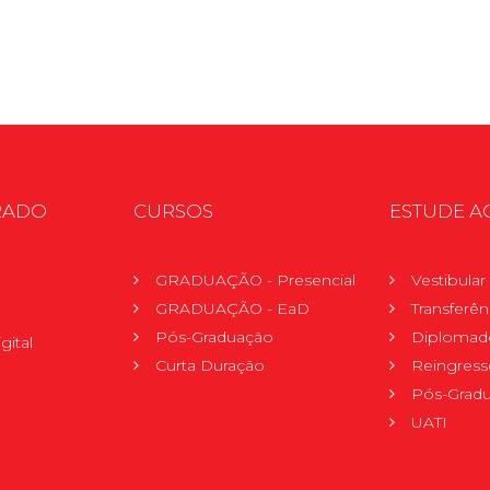
RADO
CURSOS
ESTUDE A
GRADUAÇÃO - Presencial
Vestibula
GRADUAÇÃO - EaD
Transferên
Pós-Graduação
Diplomad
gital
Curta Duração
Reingress
Pós-Grad
UATI