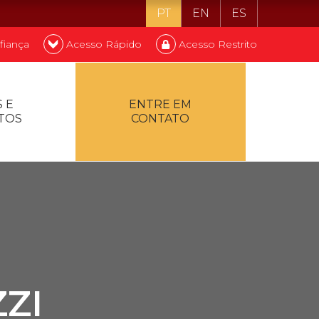
PT
EN
ES
fiança
Acesso Rápido
Acesso Restrito
o ser estudante
 E
ENTRE EM
TOS
CONTATO
ontualidade
ZI