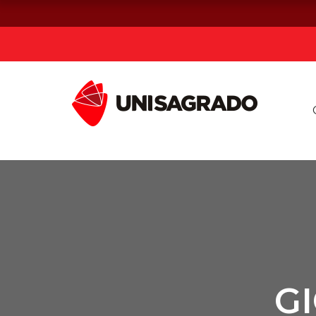
Já sou estuda
Graduação
Pós-graduação e MBA
Curta Duração
G
Vestibular