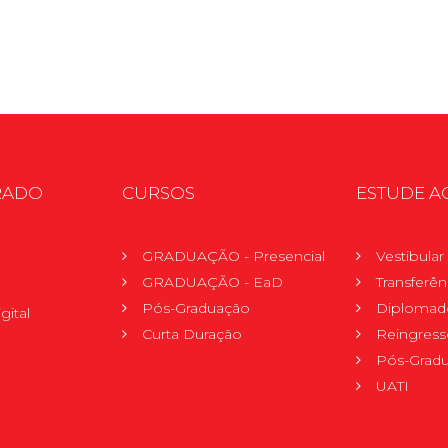
RADO
CURSOS
ESTUDE A
GRADUAÇÃO - Presencial
Vestibula
GRADUAÇÃO - EaD
Transferên
Pós-Graduação
Diplomad
gital
Curta Duração
Reingress
Pós-Grad
UATI