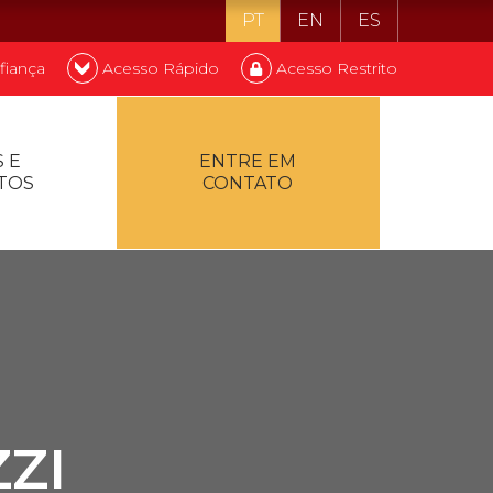
PT
EN
ES
fiança
Acesso Rápido
Acesso Restrito
o ser estudante
 E
ENTRE EM
TOS
CONTATO
ontualidade
ZI