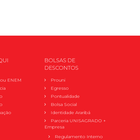
QUI
BOLSAS DE
DESCONTOS
r ou ENEM
Prouni
cia
Egresso
o
Pontualidade
o
Bolsa Social
uação
Identidade Araribá
Parceria UNISAGRADO +
Empresa
Regulamento Interno