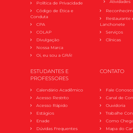
Atividades
Política de Privacidade
Código de Ética e
Reconhecime
Conduta
Restaurante 
CPA
Lanchonete
COLAP
Serviços
Divulgação
Clínicas
Nossa Marca
Oi, eu sou a GRÁ!
ESTUDANTES E
CONTATO
PROFESSORES
Calendário Acadêmico
Fale Conosc
Acesso Restrito
Canal de Con
Acesso Rápido
Ouvidoria
Estágios
Trabalhe Co
Enade
Como Chega
Dúvidas Frequentes
Mapa do Ca