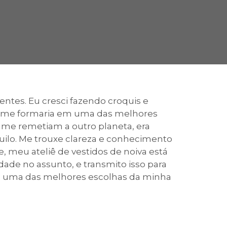
cadêmico
zação
ntes. Eu cresci fazendo croquis e
s, me formaria em uma das melhores
ue me remetiam a outro planeta, era
ilo. Me trouxe clareza e conhecimento
 meu ateliê de vestidos de noiva está
dade no assunto, e transmito isso para
 fiz uma das melhores escolhas da minha