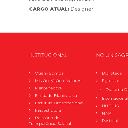
CARGO ATUAL:
Designer.
INSTITUCIONAL
NO UNISAG
Quem Somos
Biblioteca
Missão, Visão e Valores
Egressos
Mantenedora
Diploma Di
Entidade Filantrópica
Internacional
Estrutura Organizacional
NUPHIS
Infraestrutura
NAPI
Relatório de
Pastoral
Transparência Salarial