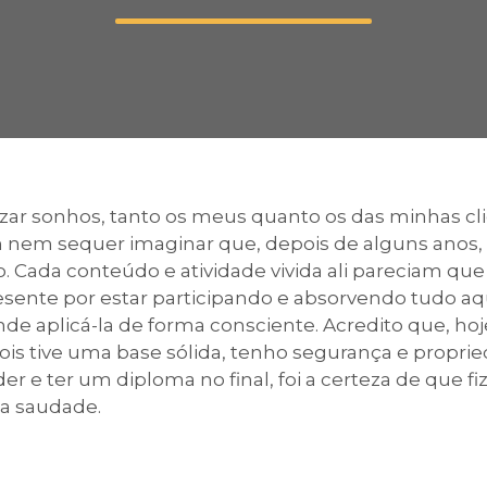
Calendário a
Internacionali
zar sonhos, tanto os meus quanto os das minhas clie
em nem sequer imaginar que, depois de alguns ano
UATI
ão. Cada conteúdo e atividade vivida ali pareciam q
ente por estar participando e absorvendo tudo aqu
e aplicá-la de forma consciente. Acredito que, hoje,
ois tive uma base sólida, tenho segurança e proprie
er e ter um diploma no final, foi a certeza de que
 a saudade.