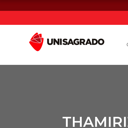
Já sou estuda
Graduação
Pós-graduação e MBA
Curta Duração
THAMIRI
Vestibular