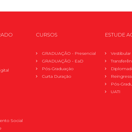
RADO
CURSOS
ESTUDE A
GRADUAÇÃO - Presencial
Vestibula
GRADUAÇÃO - EaD
Transferên
Pós-Graduação
Diplomad
gital
Curta Duração
Reingress
Pós-Grad
UATI
nto Social
e