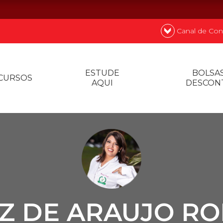
Canal de Con
nde
Quer
ESTUDE
BOLSAS
CURSOS
AQUI
DESCON
Prouni
Desconto de p
Biblioteca
Z DE ARAUJO R
Contatos