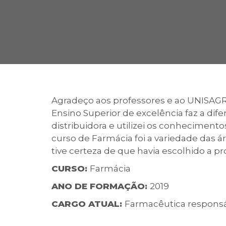
2ª Graduação
Transferência
Agradeço aos professores e ao UNISAG
Ensino Superior de excelência faz a di
Reingresso
distribuidora e utilizei os conheciment
curso de Farmácia foi a variedade das á
tive certeza de que havia escolhido a pro
CURSO:
Farmácia
ANO DE FORMAÇÃO:
2019
CARGO ATUAL:
Farmacêutica responsáv