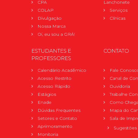
CPA
Lanchonete
COLAP
Serviços
Divulgação
Clínicas
Nossa Marca
Oi, eu sou a GRÁ!
ESTUDANTES E
CONTATO
PROFESSORES
Calendário Acadêmico
Fale Conosc
Acesso Restrito
Canal de Con
Acesso Rápido
Ouvidoria
Estágios
Trabalhe Co
Enade
Como Chega
Dúvidas Frequentes
Mapa do Ca
Setores e Contato
Sala de Impr
Aprimoramento
Sugestões 
Monitoria