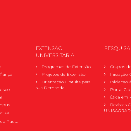
EXTENSÃO
PESQUISA
UNIVERSITÁRIA
o
Programas de Extensão
Grupos de
fiança
Projetos de Extensão
Iniciação C
Orientação Gratuita para
Iniciação
sua Demanda
nosco
Portal Ca
r
Ética em 
mpus
Revistas C
UNISAGRA
ensa
de Pauta