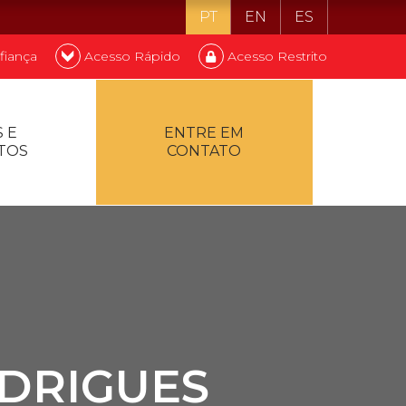
PT
EN
ES
fiança
Acesso Rápido
Acesso Restrito
o ser estudante
 E
ENTRE EM
TOS
CONTATO
ontualidade
ODRIGUES