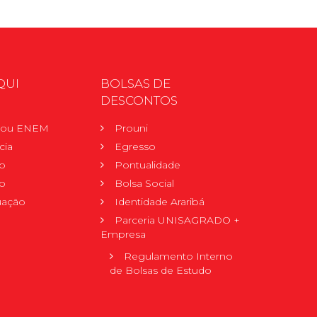
QUI
BOLSAS DE
DESCONTOS
r ou ENEM
Prouni
cia
Egresso
o
Pontualidade
o
Bolsa Social
uação
Identidade Araribá
Parceria UNISAGRADO +
Empresa
Regulamento Interno
de Bolsas de Estudo