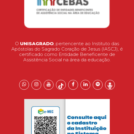
O
UNISAGRADO
, pertencente ao Instituto das
Apóstolas do Sagrado Coração de Jesus (IASCJ), é
certificado como Entidade Beneficente de
Assistência Social na área da educação.