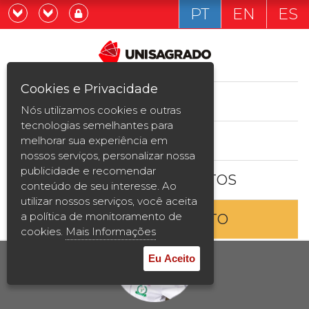
PT
EN
ES
Já sou estudande
Graduação
Cookies e Privacidade
CURSOS
Quero ser estudante
Nós utilizamos cookies e outras
Pós-graduação e MBA
tecnologias semelhantes para
ESTUDE AQUI
melhorar sua experiência em
Curta Duração
nossos serviços, personalizar nossa
publicidade e recomendar
BOLSAS E DESCONTOS
Vestibular
conteúdo de seu interesse. Ao
utilizar nossos serviços, você aceita
a política de monitoramento de
ENTRE EM CONTATO
2ª Graduação
cookies.
Mais Informações
Transferência
Eu Aceito
Reingresso