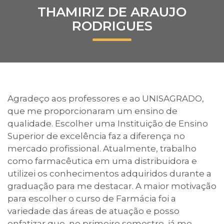
THAMIRIZ DE ARAUJO
Prouni
RODRIGUES
Desconto de pontualidade
Biblioteca
Contatos
Agradeço aos professores e ao UNISAGRADO,
que me proporcionaram um ensino de
Calendário acadêmico
qualidade. Escolher uma Instituição de Ensino
Superior de excelência faz a diferença no
Internacionalização
mercado profissional. Atualmente, trabalho
como farmacêutica em uma distribuidora e
UATI
utilizei os conhecimentos adquiridos durante a
graduação para me destacar. A maior motivação
para escolher o curso de Farmácia foi a
variedade das áreas de atuação e posso
enfatizar que, no primeiro semestre, já me