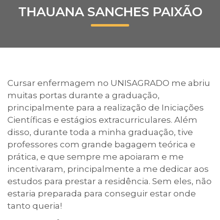
THAUANA SANCHES PAIXÃO
Prouni
Desconto de pontualidade
Biblioteca
Cursar enfermagem no UNISAGRADO me abriu
Contatos
muitas portas durante a graduação,
principalmente para a realização de Iniciações
Calendário acadêmico
Científicas e estágios extracurriculares. Além
disso, durante toda a minha graduação, tive
Internacionalização
professores com grande bagagem teórica e
prática, e que sempre me apoiaram e me
UATI
incentivaram, principalmente a me dedicar aos
estudos para prestar a residência. Sem eles, não
estaria preparada para conseguir estar onde
tanto queria!