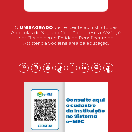
O
UNISAGRADO
, pertencente ao Instituto das
Apóstolas do Sagrado Coração de Jesus (IASCJ), é
certificado como Entidade Beneficente de
Assistência Social na área da educação.