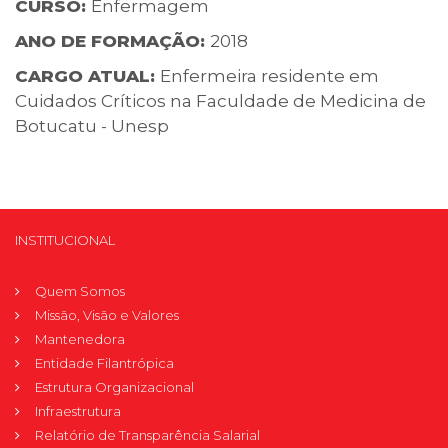
CURSO:
Enfermagem
ANO DE FORMAÇÃO:
2018
CARGO ATUAL:
Enfermeira residente em
Cuidados Críticos na Faculdade de Medicina de
Botucatu - Unesp
INSTITUCIONAL
Quem Somos
Missão, Visão e Valores
Mantenedora
Entidade Filantrópica
Estrutura Organizacional
Infraestrutura
Relatório de Transparência Salarial