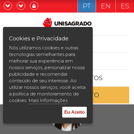
PT
EN
ES
Já sou estudande
Graduação
Cookies e Privacidade
CURSOS
Quero ser estudante
Nós utilizamos cookies e outras
Pós-graduação e MBA
tecnologias semelhantes para
ESTUDE AQUI
melhorar sua experiência em
Curta Duração
nossos serviços, personalizar nossa
publicidade e recomendar
BOLSAS E DESCONTOS
Vestibular
conteúdo de seu interesse. Ao
utilizar nossos serviços, você aceita
a política de monitoramento de
ENTRE EM CONTATO
2ª Graduação
cookies.
Mais Informações
Transferência
Eu Aceito
Reingresso