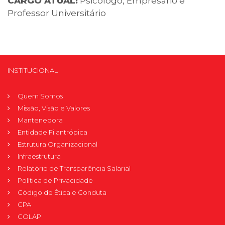
CARGO ATUAL:
Psicólogo, Empresário e
Professor Universitário
INSTITUCIONAL
Quem Somos
Missão, Visão e Valores
Mantenedora
Entidade Filantrópica
Estrutura Organizacional
Infraestrutura
Relatório de Transparência Salarial
Política de Privacidade
Código de Ética e Conduta
CPA
COLAP