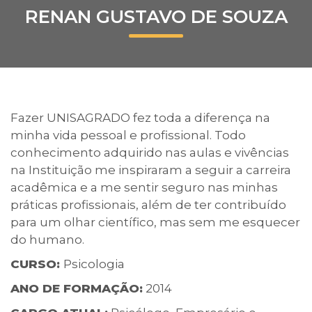
RENAN GUSTAVO DE SOUZA
Prouni
Desconto de pontualidade
Biblioteca
Fazer UNISAGRADO fez toda a diferença na
Contatos
minha vida pessoal e profissional. Todo
conhecimento adquirido nas aulas e vivências
Calendário acadêmico
na Instituição me inspiraram a seguir a carreira
acadêmica e a me sentir seguro nas minhas
Internacionalização
práticas profissionais, além de ter contribuído
para um olhar científico, mas sem me esquecer
UATI
do humano.
CURSO:
Psicologia
ANO DE FORMAÇÃO:
2014