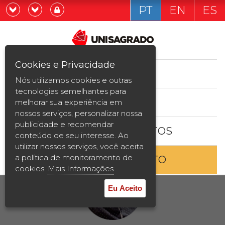
PT
EN
ES
Já sou estudande
Graduação
Cookies e Privacidade
CURSOS
Quero ser estudante
Nós utilizamos cookies e outras
Pós-graduação e MBA
tecnologias semelhantes para
ESTUDE AQUI
melhorar sua experiência em
Curta Duração
nossos serviços, personalizar nossa
publicidade e recomendar
BOLSAS E DESCONTOS
Vestibular
conteúdo de seu interesse. Ao
utilizar nossos serviços, você aceita
a política de monitoramento de
ENTRE EM CONTATO
2ª Graduação
cookies.
Mais Informações
Transferência
Eu Aceito
Reingresso