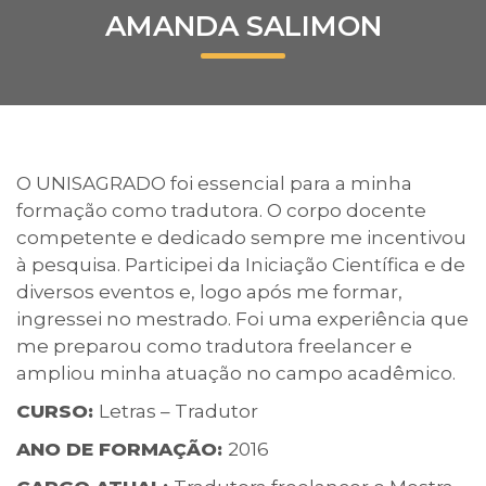
AMANDA SALIMON
Prouni
Desconto de pontualidade
Biblioteca
O UNISAGRADO foi essencial para a minha
Contatos
formação como tradutora. O corpo docente
competente e dedicado sempre me incentivou
Calendário acadêmico
à pesquisa. Participei da Iniciação Científica e de
diversos eventos e, logo após me formar,
Internacionalização
ingressei no mestrado. Foi uma experiência que
me preparou como tradutora freelancer e
UATI
ampliou minha atuação no campo acadêmico.
CURSO:
Letras – Tradutor
ANO DE FORMAÇÃO:
2016