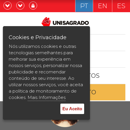
PT
EN
ES
Já sou estudande
Graduação
Cookies e Privacidade
CURSOS
Quero ser estudante
Nós utilizamos cookies e outras
Pós-graduação e MBA
tecnologias semelhantes para
ESTUDE AQUI
melhorar sua experiência em
Curta Duração
nossos serviços, personalizar nossa
publicidade e recomendar
BOLSAS E DESCONTOS
Vestibular
conteúdo de seu interesse. Ao
utilizar nossos serviços, você aceita
a política de monitoramento de
ENTRE EM CONTATO
2ª Graduação
cookies.
Mais Informações
Transferência
Eu Aceito
Reingresso