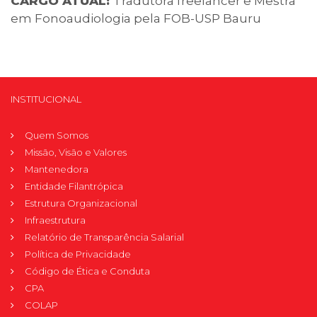
CARGO ATUAL:
Tradutora freelancer e Mestra
em Fonoaudiologia pela FOB-USP Bauru
INSTITUCIONAL
Quem Somos
Missão, Visão e Valores
Mantenedora
Entidade Filantrópica
Estrutura Organizacional
Infraestrutura
Relatório de Transparência Salarial
Política de Privacidade
Código de Ética e Conduta
CPA
COLAP