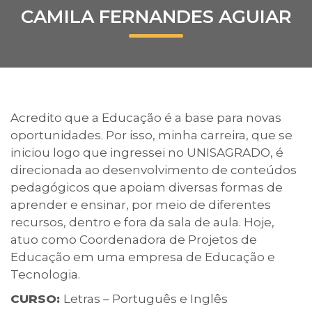
CAMILA FERNANDES AGUIAR
Prouni
Desconto de pontualidade
Biblioteca
Acredito que a Educação é a base para novas
Contatos
oportunidades. Por isso, minha carreira, que se
iniciou logo que ingressei no UNISAGRADO, é
Calendário acadêmico
direcionada ao desenvolvimento de conteúdos
pedagógicos que apoiam diversas formas de
Internacionalização
aprender e ensinar, por meio de diferentes
recursos, dentro e fora da sala de aula. Hoje,
UATI
atuo como Coordenadora de Projetos de
Educação em uma empresa de Educação e
Tecnologia.
CURSO:
Letras – Português e Inglês