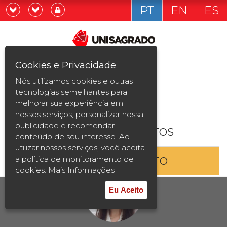
PT
EN
ES
Já sou estudande
Graduação
Cookies e Privacidade
CURSOS
Quero ser estudante
Nós utilizamos cookies e outras
Pós-graduação e MBA
tecnologias semelhantes para
ESTUDE AQUI
melhorar sua experiência em
Curta Duração
nossos serviços, personalizar nossa
publicidade e recomendar
BOLSAS E DESCONTOS
Vestibular
conteúdo de seu interesse. Ao
utilizar nossos serviços, você aceita
a política de monitoramento de
ENTRE EM CONTATO
2ª Graduação
cookies.
Mais Informações
Transferência
Eu Aceito
Reingresso