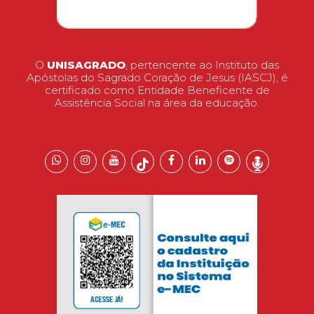
O
UNISAGRADO
, pertencente ao Instituto das
Apóstolas do Sagrado Coração de Jesus (IASCJ), é
certificado como Entidade Beneficente de
Assistência Social na área da educação.