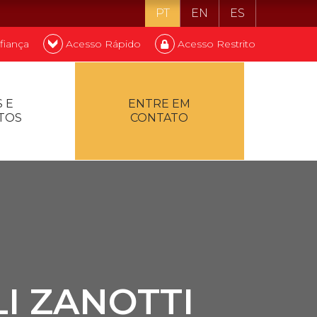
PT
EN
ES
fiança
Acesso Rápido
Acesso Restrito
o ser estudante
 E
ENTRE EM
TOS
CONTATO
ontualidade
I ZANOTTI