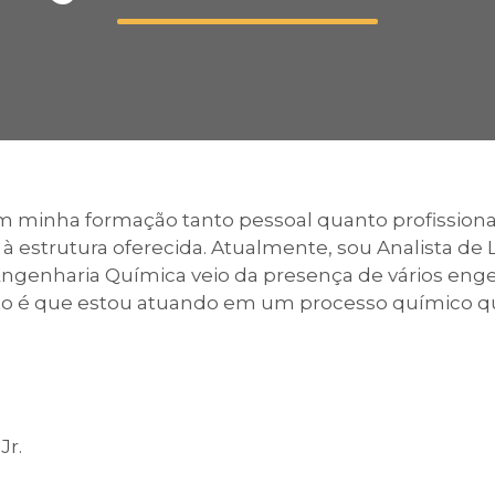
Calendário a
Internacionali
minha formação tanto pessoal quanto profissional,
e à estrutura oferecida. Atualmente, sou Analista de 
UATI
 Engenharia Química veio da presença de vários eng
nto é que estou atuando em um processo químico qu
Jr.