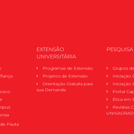
EXTENSÃO
PESQUISA
UNIVERSITÁRIA
o
Programas de Extensão
Grupos de
fiança
Projetos de Extensão
Iniciação C
Orientação Gratuita para
Iniciação
sua Demanda
nosco
Portal Ca
r
Ética em 
mpus
Revistas C
UNISAGRA
ensa
de Pauta