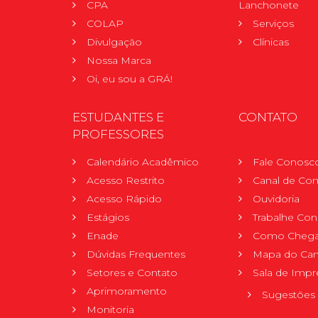
CPA
Lanchonete
COLAP
Serviços
Divulgação
Clínicas
Nossa Marca
Oi, eu sou a GRÁ!
ESTUDANTES E
CONTATO
PROFESSORES
Calendário Acadêmico
Fale Conosc
Acesso Restrito
Canal de Con
Acesso Rápido
Ouvidoria
Estágios
Trabalhe Co
Enade
Como Chega
Dúvidas Frequentes
Mapa do Ca
Setores e Contato
Sala de Impr
Aprimoramento
Sugestões 
Monitoria