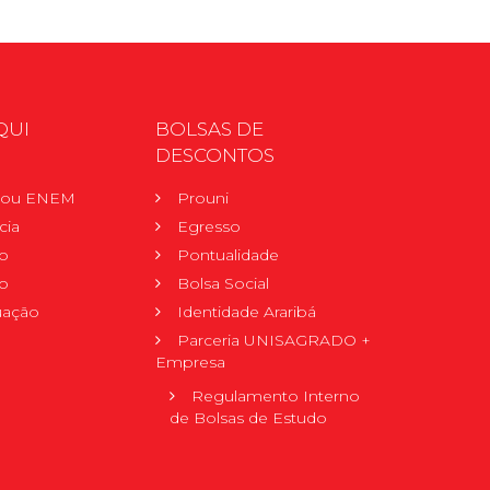
QUI
BOLSAS DE
DESCONTOS
r ou ENEM
Prouni
cia
Egresso
o
Pontualidade
o
Bolsa Social
uação
Identidade Araribá
Parceria UNISAGRADO +
Empresa
Regulamento Interno
de Bolsas de Estudo