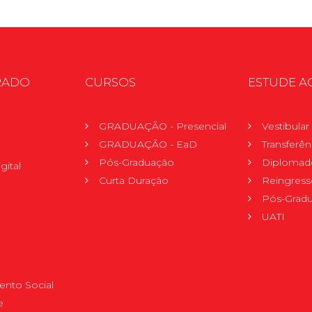
RADO
CURSOS
ESTUDE A
GRADUAÇÃO - Presencial
Vestibula
GRADUAÇÃO - EaD
Transferên
Pós-Graduação
Diplomad
gital
Curta Duração
Reingress
Pós-Grad
UATI
nto Social
e