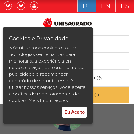
PT
EN
ES
Já sou estudande
Graduação
Cookies e Privacidade
CURSOS
Quero ser estudante
Nós utilizamos cookies e outras
Pós-graduação e MBA
tecnologias semelhantes para
ESTUDE AQUI
melhorar sua experiência em
Curta Duração
nossos serviços, personalizar nossa
publicidade e recomendar
BOLSAS E DESCONTOS
Vestibular
conteúdo de seu interesse. Ao
utilizar nossos serviços, você aceita
a política de monitoramento de
ENTRE EM CONTATO
2ª Graduação
cookies.
Mais Informações
Transferência
Eu Aceito
Reingresso