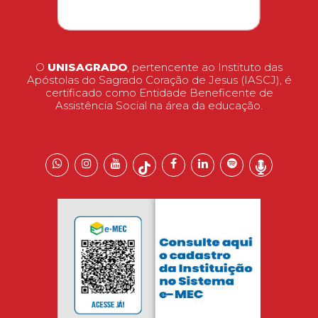
O
UNISAGRADO
, pertencente ao Instituto das
Apóstolas do Sagrado Coração de Jesus (IASCJ), é
certificado como Entidade Beneficente de
Assistência Social na área da educação.