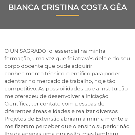
BIANCA CRISTINA COSTA GÊA
Prouni
Desconto de pontualidade
Biblioteca
O UNISAGRADO foi essencial na minha
Contatos
formação, uma vez que foi através dele e do seu
corpo docente que pude adquirir
Calendário acadêmico
conhecimento técnico-científico para poder
adentrar no mercado de trabalho, hoje tão
Internacionalização
competitivo. As possibilidades que a Instituição
me ofereceu de desenvolver a Iniciação
UATI
Científica, ter contato com pessoas de
diferentes áreas e idades e realizar diversos
Projetos de Extensão abriram a minha mente e
me fizeram perceber que o ensino superior não
lhe dá apenas uma profissão, mas também