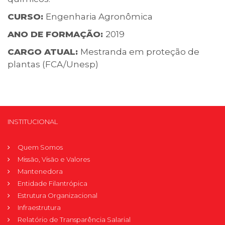
CURSO:
Engenharia Agronômica
ANO DE FORMAÇÃO:
2019
CARGO ATUAL:
Mestranda em proteção de
plantas (FCA/Unesp)
INSTITUCIONAL
Quem Somos
Missão, Visão e Valores
Mantenedora
Entidade Filantrópica
Estrutura Organizacional
Infraestrutura
Relatório de Transparência Salarial