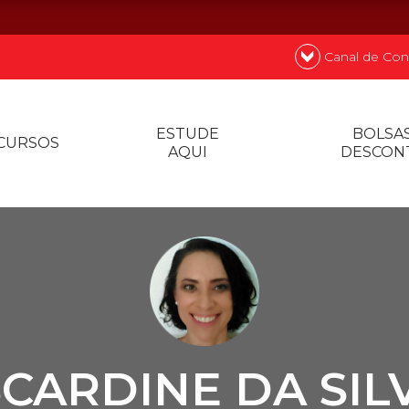
Canal de Con
nde
Quer
ESTUDE
BOLSAS
CURSOS
AQUI
DESCON
Prouni
Desconto de p
Biblioteca
CARDINE DA SILV
Contatos