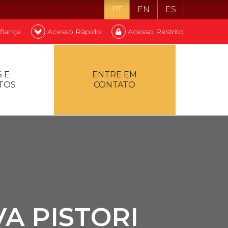
PT
EN
ES
fiança
Acesso Rápido
Acesso Restrito
o ser estudante
 E
ENTRE EM
TOS
CONTATO
ontualidade
A PISTORI