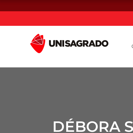
Já sou estuda
Graduação
Pós-graduação e MBA
Curta Duração
DÉBORA S
Vestibular