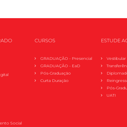
RADO
CURSOS
ESTUDE A
GRADUAÇÃO - Presencial
Vestibula
GRADUAÇÃO - EaD
Transferên
Pós-Graduação
Diplomad
gital
Curta Duração
Reingress
Pós-Grad
UATI
nto Social