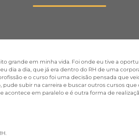
Calendário a
Internacionali
o grande em minha vida. Foi onde eu tive a opor
meu dia a dia, que já era dentro do RH de uma corpo
UATI
 profissão e o curso foi uma decisão pensada que v
ção, pude subir na carreira e buscar outros cursos
e acontece em paralelo e é outra forma de realizaçã
RH.