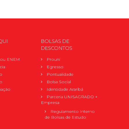
QUI
BOLSAS DE
DESCONTOS
r ou ENEM
Prouni
cia
Egresso
o
Pontualidade
o
Bolsa Social
uação
Identidade Araribá
Parceria UNISAGRADO +
Empresa
Regulamento Interno
de Bolsas de Estudo