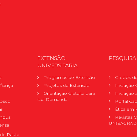
e
EXTENSÃO
PESQUISA
UNIVERSITÁRIA
o
Programas de Extensão
Grupos de
fiança
Projetos de Extensão
Iniciação C
Orientação Gratuita para
Iniciação
sua Demanda
nosco
Portal Ca
r
Ética em 
mpus
Revistas C
UNISAGRA
ensa
de Pauta