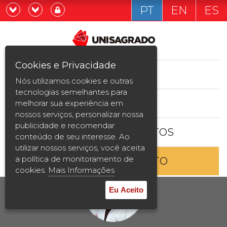
PT
EN
ES
Já sou estudande
Graduação
Cookies e Privacidade
CURSOS
Quero ser estudante
Nós utilizamos cookies e outras
Pós-graduação e MBA
tecnologias semelhantes para
ESTUDE AQUI
melhorar sua experiência em
Curta Duração
nossos serviços, personalizar nossa
publicidade e recomendar
BOLSAS E DESCONTOS
Vestibular
conteúdo de seu interesse. Ao
utilizar nossos serviços, você aceita
a política de monitoramento de
ENTRE EM CONTATO
2ª Graduação
cookies.
Mais Informações
Transferência
Eu Aceito
Reingresso