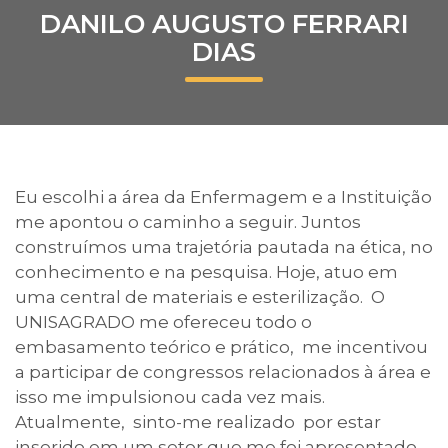
DANILO AUGUSTO FERRARI
Prouni
DIAS
Desconto de pontualidade
Biblioteca
Contatos
Eu escolhi a área da Enfermagem e a Instituição
me apontou o caminho a seguir. Juntos
Calendário acadêmico
construímos uma trajetória pautada na ética, no
conhecimento e na pesquisa. Hoje,
atuo em
Internacionalização
uma central de materiais e esterilização. O
UNISAGRADO me ofereceu todo o
UATI
embasamento teórico e prático, me incentivou
a participar de congressos relacionados à área e
isso me impulsionou cada vez mais.
Atualmente, sinto-me realizado por estar
inserido em um setor que me foi apresentado