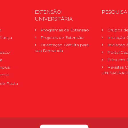
EXTENSÃO
PESQUISA
UNIVERSITÁRIA
o
Programas de Extensão
Grupos de
fiança
Projetos de Extensão
Iniciação C
Orientação Gratuita para
Iniciação
sua Demanda
nosco
Portal Ca
r
Ética em 
mpus
Revistas C
UNISAGRA
ensa
de Pauta