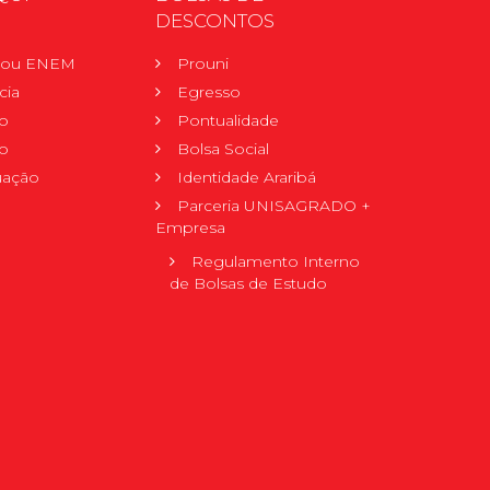
DESCONTOS
r ou ENEM
Prouni
cia
Egresso
o
Pontualidade
o
Bolsa Social
uação
Identidade Araribá
Parceria UNISAGRADO +
Empresa
Regulamento Interno
de Bolsas de Estudo