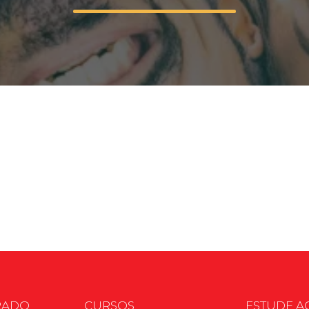
Calendário a
Internacionali
UATI
RADO
CURSOS
ESTUDE A