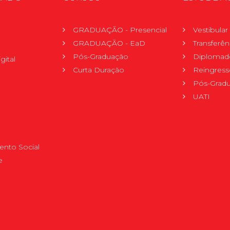
GRADUAÇÃO - Presencial
Vestibula
GRADUAÇÃO - EaD
Transferên
Pós-Graduação
Diplomad
gital
Curta Duração
Reingress
Pós-Grad
UATI
nto Social
e