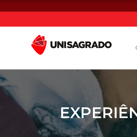
Já sou estuda
Graduação
Pós-graduação e MBA
Curta Duração
EXPERIÊ
Vestibular