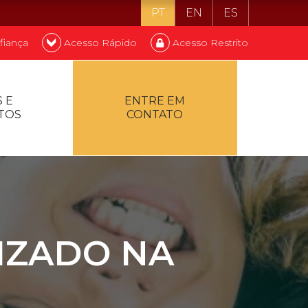
PT
EN
ES
fiança
Acesso Rápido
Acesso Restrito
o ser estudante
 E
ENTRE EM
TOS
CONTATO
ontualidade
IZADO NA