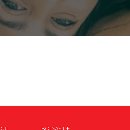
cadêmico
zação
QUI
BOLSAS DE