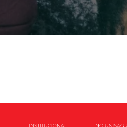
2ª Graduação
Transferência
Reingresso
INSTITUCIONAL
NO UNISAG