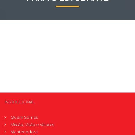
Prouni
Desconto de pontualidade
Biblioteca
Contatos
Calendário acadêmico
Internacionalização
UATI
INSTITUCIONAL
Quem Somos
Missão, Visão e Valores
Mantenedora