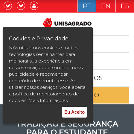
PT
EN
ES
Já sou estudande
Graduação
Cookies e Privacidade
CURSOS
Quero ser estudante
Nós utilizamos cookies e outras
Pós-graduação e MBA
tecnologias semelhantes para
ESTUDE AQUI
melhorar sua experiência em
Curta Duração
nossos serviços, personalizar nossa
publicidade e recomendar
BOLSAS E DESCONTOS
Vestibular
conteúdo de seu interesse. Ao
utilizar nossos serviços, você aceita
a política de monitoramento de
ENTRE EM CONTATO
2ª Graduação
cookies.
Mais Informações
Transferência
Eu Aceito
TRADIÇÃO E SEGURANÇA
Reingresso
PARA O ESTUDANTE